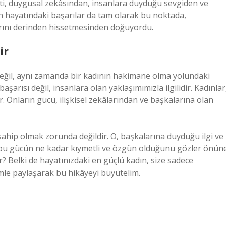
eti, duygusal zekâsından, insanlara duyduğu sevgiden ve
in hayatındaki başarılar da tam olarak bu noktada,
arını derinden hissetmesinden doğuyordu.
ir
 değil, aynı zamanda bir kadının hakimane olma yolundaki
şarısı değil, insanlara olan yaklaşımımızla ilgilidir. Kadınlar
. Onların gücü, ilişkisel zekâlarından ve başkalarına olan
sahip olmak zorunda değildir. O, başkalarına duyduğu ilgi ve
i, bu gücün ne kadar kıymetli ve özgün olduğunu gözler önün
r? Belki de hayatınızdaki en güçlü kadın, size sadece
imle paylaşarak bu hikâyeyi büyütelim.