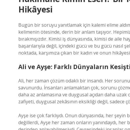
Hikâyesi
Bugün bir soruyu yanıtlamak için kalemi elime aldım
kelimenin ötesinde, derin bir anlam taşıyor. Hepimiz 
bırakmışızdır. Kimisi iş dünyasında, kimisi de aile h
başarılarıyla değil, içindeki gücü ve bu gücü nasıl şe
noktada, karşımıza çıkan bir kadın ve onun hikâyesi
Ali ve Ayşe: Farklı Dünyaların Kesişt
Ali, her zaman çözüm odaklı bir insandı. Her sorunu
savunurdu. İnsanları anlamaktan çok, sorunu çözmek
daha az anlamasına ve duygusal açıdan daha uzak olm
zafiyeti, duygusal zekâsının eksikliği değil, sadece 
Ayşe ise çok farklıydı. Onun dünyasında, her şeyin bi
değillerdi, Ayşe her zaman onların yanındaydı, her b
derinden anlayabilmesiydi. Çevresindeki insanlar o