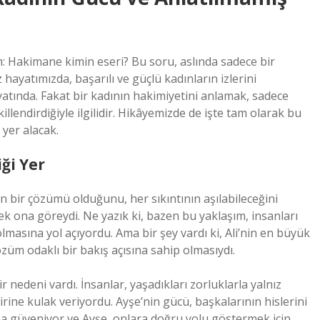
: Hakimane kimin eseri? Bu soru, aslında sadece bir
hayatımızda, başarılı ve güçlü kadınların izlerini
ayatında. Fakat bir kadının hakimiyetini anlamak, sadece
killendirdiğiyle ilgilidir. Hikâyemizde de işte tam olarak bu
 yer alacak.
iği Yer
n bir çözümü olduğunu, her sıkıntının aşılabileceğini
 ona göreydi. Ne yazık ki, bazen bu yaklaşım, insanları
asına yol açıyordu. Ama bir şey vardı ki, Ali’nin en büyük
çözüm odaklı bir bakış açısına sahip olmasıydı.
r nedeni vardı. İnsanlar, yaşadıkları zorluklarla yalnız
irine kulak veriyordu. Ayşe’nin gücü, başkalarının hislerini
na güveniyor ve Ayşe, onlara doğru yolu göstermek için