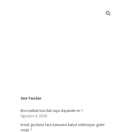
Sidebar
Son Yazılar
vdcasino
Borosilikat bardak isıya dayanıklı mı ?
Ağustos 6, 2026
Kredi gecikme faizi kanunen kabul edilmeyen gider
midir ?