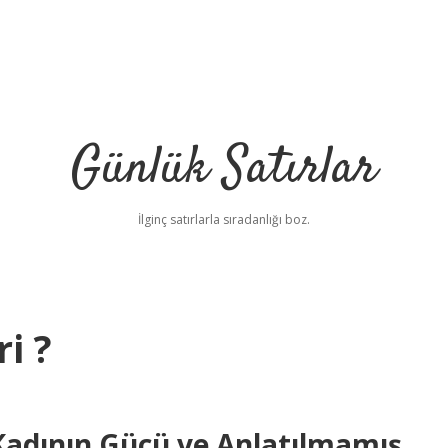
Günlük Satırlar
İlginç satırlarla sıradanlığı boz.
i ?
Kadının Gücü ve Anlatılmamış