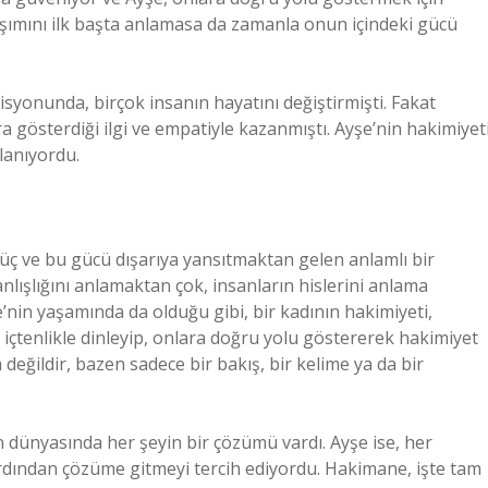
klaşımını ilk başta anlamasa da zamanla onun içindeki gücü
zisyonunda, birçok insanın hayatını değiştirmişti. Fakat
ra gösterdiği ilgi ve empatiyle kazanmıştı. Ayşe’nin hakimiyeti
lanıyordu.
güç ve bu gücü dışarıya yansıtmaktan gelen anlamlı bir
nlışlığını anlamaktan çok, insanların hislerini anlama
nin yaşamında da olduğu gibi, bir kadının hakimiyeti,
ı içtenlikle dinleyip, onlara doğru yolu göstererek hakimiyet
değildir, bazen sadece bir bakış, bir kelime ya da bir
 dünyasında her şeyin bir çözümü vardı. Ayşe ise, her
rdından çözüme gitmeyi tercih ediyordu. Hakimane, işte tam