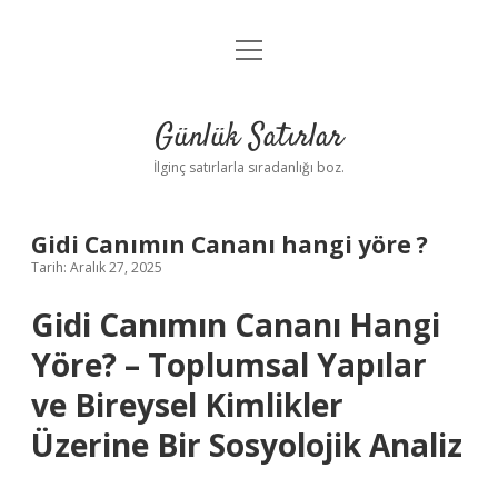
menüyü
Anasayfa
aç
Gizlilik Politikası
Günlük Satırlar
Yasal Uyarı
İlginç satırlarla sıradanlığı boz.
Hakkımızda
Gidi Canımın Cananı hangi yöre ?
Tarih: Aralık 27, 2025
Gidi Canımın Cananı Hangi
Yöre? – Toplumsal Yapılar
ve Bireysel Kimlikler
Üzerine Bir Sosyolojik Analiz