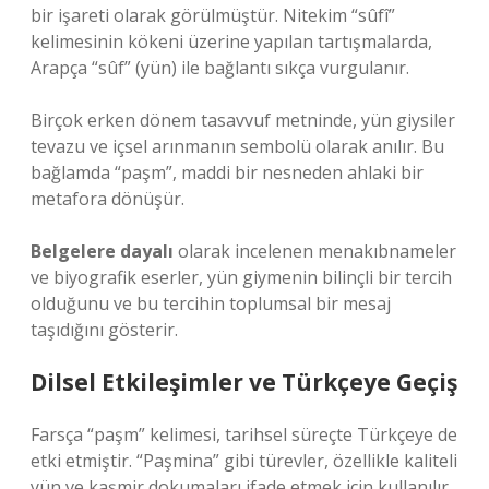
bir işareti olarak görülmüştür. Nitekim “sûfî”
kelimesinin kökeni üzerine yapılan tartışmalarda,
Arapça “sûf” (yün) ile bağlantı sıkça vurgulanır.
Birçok erken dönem tasavvuf metninde, yün giysiler
tevazu ve içsel arınmanın sembolü olarak anılır. Bu
bağlamda “paşm”, maddi bir nesneden ahlaki bir
metafora dönüşür.
Belgelere dayalı
olarak incelenen menakıbnameler
ve biyografik eserler, yün giymenin bilinçli bir tercih
olduğunu ve bu tercihin toplumsal bir mesaj
taşıdığını gösterir.
Dilsel Etkileşimler ve Türkçeye Geçiş
Farsça “paşm” kelimesi, tarihsel süreçte Türkçeye de
etki etmiştir. “Paşmina” gibi türevler, özellikle kaliteli
yün ve kaşmir dokumaları ifade etmek için kullanılır.