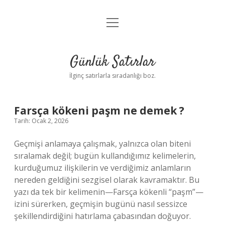
menüyü
Anasayfa
aç
Gizlilik Politikası
Günlük Satırlar
Yasal Uyarı
İlginç satırlarla sıradanlığı boz.
Hakkımızda
Farsça kökeni paşm ne demek ?
Tarih: Ocak 2, 2026
Geçmişi anlamaya çalışmak, yalnızca olan biteni
sıralamak değil; bugün kullandığımız kelimelerin,
kurduğumuz ilişkilerin ve verdiğimiz anlamların
nereden geldiğini sezgisel olarak kavramaktır. Bu
yazı da tek bir kelimenin—Farsça kökenli “paşm”—
izini sürerken, geçmişin bugünü nasıl sessizce
şekillendirdiğini hatırlama çabasından doğuyor.