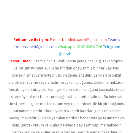
o
Reklam ve İletişim:
E-mail:
backlinkpaneli@gmail.com
Teams:
forumhizmeti@gmail.com
Whatsapp: 0262 606 0 726
Telegram:
@karabul
Yasal Uyarı:
Sitemiz, 5651 Sayılı Kanun gereğince Bilgi Teknolojileri
ve İletişim Kurumu (BTK) tarafından onaylanmış bir Yer Sağlayıcı
olarak hizmet vermektedir. Bu nedenle, sitedeki içerikleri proaktif
olarak denetleme veya araştırma yükümlülüğümüz bulunmamaktadır.
Ancak, üyelerimiz yazdıkları içeriklerin sorumluluğunu taşımakta olup,
siteye üye olarak bu sorumluluğu kabul etmiş sayılırlar. Bu internet
sitesi, herhangi bir marka, kurum veya şahıs şirketi ile hiçbir bağlantısı
bulunmamaktadır. Sitede yalnızca kendi hazırladığımız makaleler
paylaşılmaktadır. Burada yer alan içerikler haber niteliği taşımamakta
olup, gerçek kurum ve kişiler hakkında paylaşım yapılmamaktadır.
Gerçek kurum ve kişiler ile isim benzerlikleri tamamen tesadüfidir.