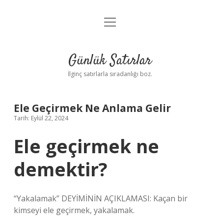
menüyü
Anasayfa
aç
Gizlilik Politikası
Günlük Satırlar
Yasal Uyarı
İlginç satırlarla sıradanlığı boz.
Hakkımızda
Ele Geçirmek Ne Anlama Gelir
Tarih: Eylül 22, 2024
Ele geçirmek ne
demektir?
“Yakalamak” DEYİMİNİN AÇIKLAMASI: Kaçan bir
kimseyi ele geçirmek, yakalamak.