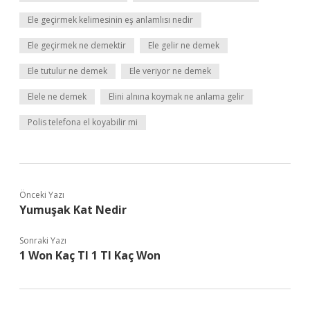
Ele geçirmek kelimesinin eş anlamlısı nedir
Ele geçirmek ne demektir
Ele gelir ne demek
Ele tutulur ne demek
Ele veriyor ne demek
Elele ne demek
Elini alnına koymak ne anlama gelir
Polis telefona el koyabilir mi
Önceki Yazı
Yumuşak Kat Nedir
Sonraki Yazı
1 Won Kaç Tl 1 Tl Kaç Won