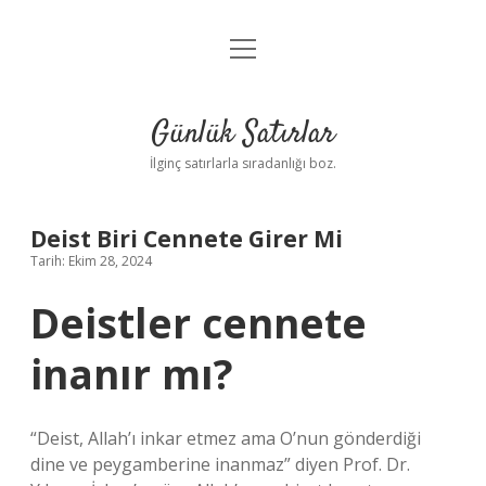
menüyü
Anasayfa
aç
Gizlilik Politikası
Günlük Satırlar
Yasal Uyarı
İlginç satırlarla sıradanlığı boz.
Hakkımızda
Deist Biri Cennete Girer Mi
Tarih: Ekim 28, 2024
Deistler cennete
inanır mı?
“Deist, Allah’ı inkar etmez ama O’nun gönderdiği
dine ve peygamberine inanmaz” diyen Prof. Dr.