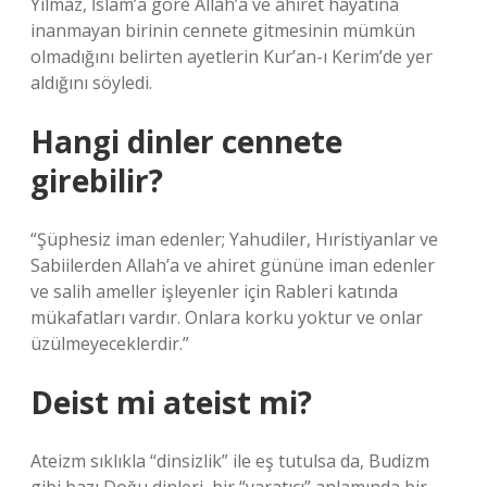
Yılmaz, İslam’a göre Allah’a ve ahiret hayatına
inanmayan birinin cennete gitmesinin mümkün
olmadığını belirten ayetlerin Kur’an-ı Kerim’de yer
aldığını söyledi.
Hangi dinler cennete
girebilir?
“Şüphesiz iman edenler; Yahudiler, Hıristiyanlar ve
Sabiilerden Allah’a ve ahiret gününe iman edenler
ve salih ameller işleyenler için Rableri katında
mükafatları vardır. Onlara korku yoktur ve onlar
üzülmeyeceklerdir.”
Deist mi ateist mi?
Ateizm sıklıkla “dinsizlik” ile eş tutulsa da, Budizm