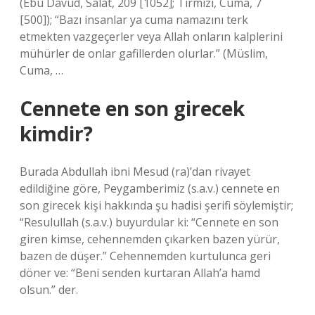
(Ebu Davud, Salat, 209 [1052]; Tirmizi, Cuma, 7
[500]); “Bazı insanlar ya cuma namazını terk
etmekten vazgeçerler veya Allah onların kalplerini
mühürler de onlar gafillerden olurlar.” (Müslim,
Cuma, …
Cennete en son girecek
kimdir?
Burada Abdullah ibni Mesud (ra)’dan rivayet
edildiğine göre, Peygamberimiz (s.a.v.) cennete en
son girecek kişi hakkında şu hadisi şerifi söylemiştir;
“Resulullah (s.a.v.) buyurdular ki: “Cennete en son
giren kimse, cehennemden çıkarken bazen yürür,
bazen de düşer.” Cehennemden kurtulunca geri
döner ve: “Beni senden kurtaran Allah’a hamd
olsun.” der.