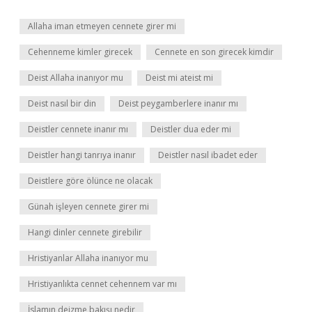
Allaha iman etmeyen cennete girer mi
Cehenneme kimler girecek
Cennete en son girecek kimdir
Deist Allaha inanıyor mu
Deist mi ateist mi
Deist nasıl bir din
Deist peygamberlere inanır mı
Deistler cennete inanır mı
Deistler dua eder mi
Deistler hangi tanrıya inanır
Deistler nasıl ibadet eder
Deistlere göre ölünce ne olacak
Günah işleyen cennete girer mi
Hangi dinler cennete girebilir
Hristiyanlar Allaha inanıyor mu
Hristiyanlıkta cennet cehennem var mı
İslamın deizme bakışı nedir