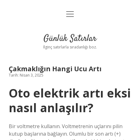
menüyü
Anasayfa
aç
Gizlilik Politikası
Günlük Satırlar
Yasal Uyarı
İlginç satırlarla sıradanlığı boz.
Hakkımızda
Çakmaklığın Hangi Ucu Artı
Tarih: Nisan 3, 2025
Oto elektrik artı eksi
nasıl anlaşılır?
Bir voltmetre kullanın. Voltmetrenin uçlarını pilin
kutup başlarına bağlayın. Olumlu bir son artı (+)