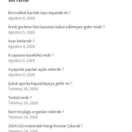
Sidebar
Son Yazılar
Borosilikat bardak isıya dayanıklı mı ?
Ağustos 6, 2026
Kredi gecikme faizi kanunen kabul edilmeyen gider midir ?
Ağustos 5, 2026
Avar kimlerdir ?
Ağustos 4, 2026
8 sayısının karekökü nedir ?
Ağustos 3, 2026
4 yaşında yapılan aşılar nelerdir ?
Ağustos 3, 2026
Şubat ayında Kapadokya’ya gidilir mi ?
Temmuz 30, 2026
Tevhid nedir ?
Temmuz 29, 2026
Karın boşluğu organları nelerdir ?
Temmuz 24, 2026
2024 LGS matematik Hangi Konular Çıkacak ?
Temmuz 24, 2026