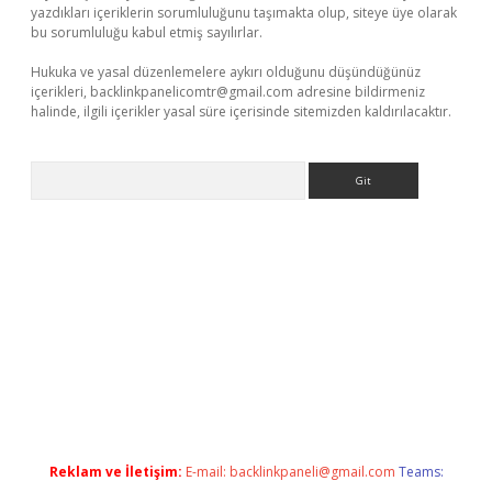
yazdıkları içeriklerin sorumluluğunu taşımakta olup, siteye üye olarak
bu sorumluluğu kabul etmiş sayılırlar.
Hukuka ve yasal düzenlemelere aykırı olduğunu düşündüğünüz
içerikleri,
backlinkpanelicomtr@gmail.com
adresine bildirmeniz
halinde, ilgili içerikler yasal süre içerisinde sitemizden kaldırılacaktır.
Arama
vdcasino
Reklam ve İletişim:
E-mail:
backlinkpaneli@gmail.com
Teams: