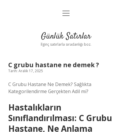
menüyü
Anasayfa
aç
Gizlilik Politikası
Günlük Satırlar
Yasal Uyarı
İlginç satırlarla sıradanlığı boz.
Hakkımızda
C grubu hastane ne demek ?
Tarih: Aralık 17, 2025
C Grubu Hastane Ne Demek? Sağlıkta
Kategorilendirme Gerçekten Adil mi?
Hastalıkların
Sınıflandırılması: C Grubu
Hastane, Ne Anlama