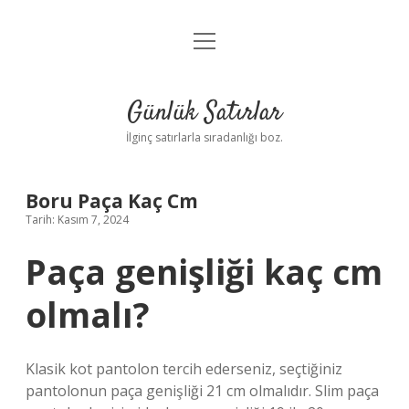
menüyü
Anasayfa
aç
Gizlilik Politikası
Günlük Satırlar
Yasal Uyarı
İlginç satırlarla sıradanlığı boz.
Hakkımızda
Boru Paça Kaç Cm
Tarih: Kasım 7, 2024
Paça genişliği kaç cm
olmalı?
Klasik kot pantolon tercih ederseniz, seçtiğiniz
pantolonun paça genişliği 21 cm olmalıdır. Slim paça