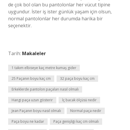
de çok bol olan bu pantolonlar her vücut tipine
uygundur. İster iş ister günlük yaşam için olsun,
normal pantolonlar her durumda harika bir
seçenektir.
Tarih:
Makaleler
1 takım elbiseye kaç metre kumaş gider
25 Paçanın boyu kaç cm
32 paça boyu kaç cm
Erkeklerde pantolon paçaları nasıl olmalı
Hangi paça uzun gösterir
İç bacak ölçüsü nedir
Jean Paçanın boyu nasıl olmalı
Normal paça nedir
Paça boyu ne kadar
Paça genişliği kaç cm olmalı