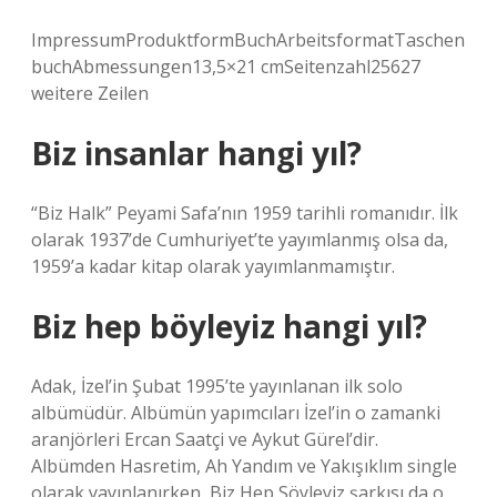
ImpressumProduktformBuchArbeitsformatTaschen
buchAbmessungen13,5×21 cmSeitenzahl25627
weitere Zeilen
Biz insanlar hangi yıl?
“Biz Halk” Peyami Safa’nın 1959 tarihli romanıdır. İlk
olarak 1937’de Cumhuriyet’te yayımlanmış olsa da,
1959’a kadar kitap olarak yayımlanmamıştır.
Biz hep böyleyiz hangi yıl?
Adak, İzel’in Şubat 1995’te yayınlanan ilk solo
albümüdür. Albümün yapımcıları İzel’in o zamanki
aranjörleri Ercan Saatçi ve Aykut Gürel’dir.
Albümden Hasretim, Ah Yandım ve Yakışıklım single
olarak yayınlanırken, Biz Hep Söyleyiz şarkısı da o