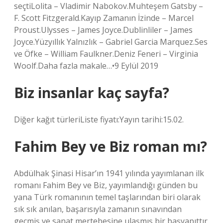
seçtiLolita – Vladimir Nabokov.Muhteşem Gatsby –
F. Scott Fitzgerald.Kayıp Zamanın İzinde – Marcel
Proust.Ulysses – James Joyce.Dublinliler – James
Joyce.Yüzyıllık Yalnızlık – Gabriel Garcia Marquez.Ses
ve Öfke – William Faulkner.Deniz Feneri – Virginia
Woolf.Daha fazla makale…•9 Eylül 2019
Biz insanlar kaç sayfa?
Diğer kağıt türleriListe fiyatı:Yayın tarihi:15.02.
Fahim Bey ve Biz roman mı?
Abdülhak Şinasi Hisar’ın 1941 yılında yayımlanan ilk
romanı Fahim Bey ve Biz, yayımlandığı günden bu
yana Türk romanının temel taşlarından biri olarak
sık sık anılan, başarısıyla zamanın sınavından
geçmiş ve sanat mertebesine ulaşmış bir başyapıttır.