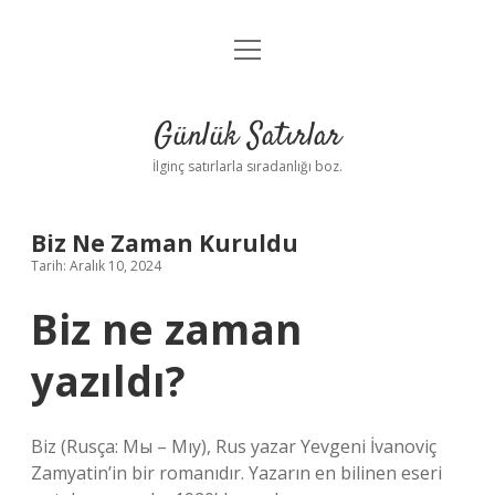
menüyü
Anasayfa
aç
Gizlilik Politikası
Günlük Satırlar
Yasal Uyarı
İlginç satırlarla sıradanlığı boz.
Hakkımızda
Biz Ne Zaman Kuruldu
Tarih: Aralık 10, 2024
Biz ne zaman
yazıldı?
Biz (Rusça: Мы – Mıy), Rus yazar Yevgeni İvanoviç
Zamyatin’in bir romanıdır. Yazarın en bilinen eseri