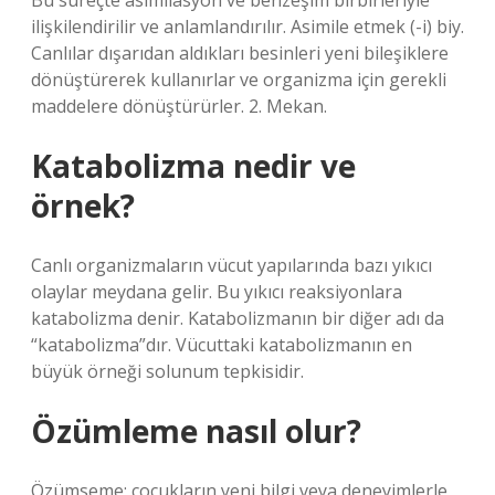
Bu süreçte asimilasyon ve benzeşim birbirleriyle
ilişkilendirilir ve anlamlandırılır. Asimile etmek (-i) biy.
Canlılar dışarıdan aldıkları besinleri yeni bileşiklere
dönüştürerek kullanırlar ve organizma için gerekli
maddelere dönüştürürler. 2. Mekan.
Katabolizma nedir ve
örnek?
Canlı organizmaların vücut yapılarında bazı yıkıcı
olaylar meydana gelir. Bu yıkıcı reaksiyonlara
katabolizma denir. Katabolizmanın bir diğer adı da
“katabolizma”dır. Vücuttaki katabolizmanın en
büyük örneği solunum tepkisidir.
Özümleme nasıl olur?
Özümseme; çocukların yeni bilgi veya deneyimlerle