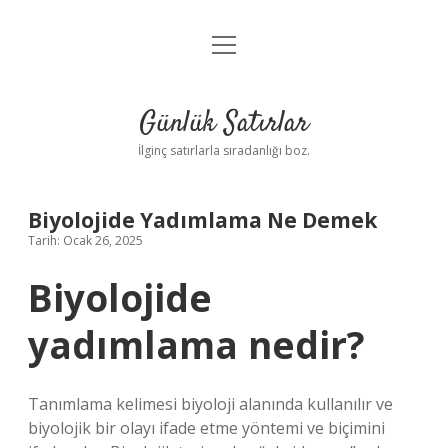
menüyü
Anasayfa
aç
Gizlilik Politikası
Günlük Satırlar
Yasal Uyarı
İlginç satırlarla sıradanlığı boz.
Hakkımızda
Biyolojide Yadımlama Ne Demek
Tarih: Ocak 26, 2025
Biyolojide
yadımlama nedir?
Tanımlama kelimesi biyoloji alanında kullanılır ve
biyolojik bir olayı ifade etme yöntemi ve biçimini