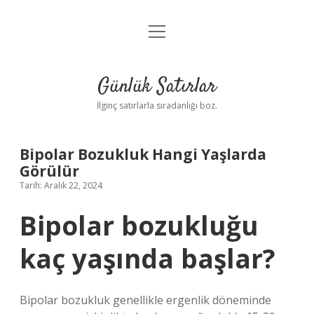
menüyü
Anasayfa
aç
Gizlilik Politikası
Günlük Satırlar
Yasal Uyarı
İlginç satırlarla sıradanlığı boz.
Hakkımızda
Bipolar Bozukluk Hangi Yaşlarda
Görülür
Tarih: Aralık 22, 2024
Bipolar bozukluğu
kaç yaşında başlar?
Bipolar bozukluk genellikle ergenlik döneminde