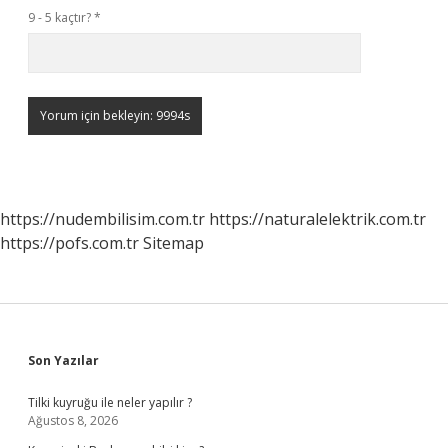
9 - 5 kaçtır?
*
https://nudembilisim.com.tr
https://naturalelektrik.com.tr
https://pofs.com.tr
Sitemap
Sidebar
Son Yazılar
Tilki kuyruğu ile neler yapılır ?
Ağustos 8, 2026