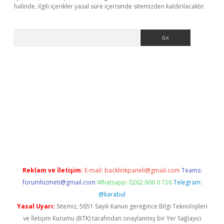
halinde, ilgili içerikler yasal süre içerisinde sitemizden kaldırılacaktır.
Arama
vdcasino
Reklam ve İletişim:
E-mail:
backlinkpaneli@gmail.com
Teams:
forumhizmeti@gmail.com
Whatsapp: 0262 606 0 726
Telegram:
@karabul
Yasal Uyarı:
Sitemiz, 5651 Sayılı Kanun gereğince Bilgi Teknolojileri
ve İletişim Kurumu (BTK) tarafından onaylanmış bir Yer Sağlayıcı