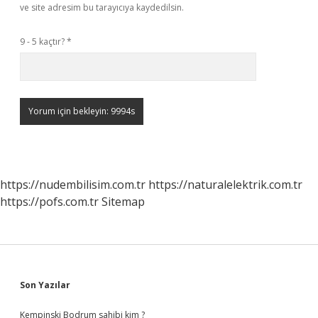
ve site adresim bu tarayıcıya kaydedilsin.
9 - 5 kaçtır?
*
https://nudembilisim.com.tr
https://naturalelektrik.com.tr
https://pofs.com.tr
Sitemap
Sidebar
Son Yazılar
Kempinski Bodrum sahibi kim ?