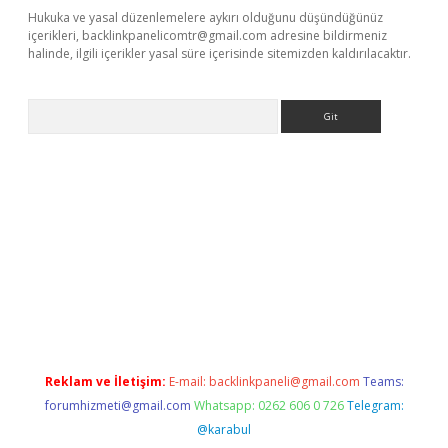
Hukuka ve yasal düzenlemelere aykırı olduğunu düşündüğünüz
içerikleri,
backlinkpanelicomtr@gmail.com
adresine bildirmeniz
halinde, ilgili içerikler yasal süre içerisinde sitemizden kaldırılacaktır.
Arama
ino
Reklam ve İletişim:
E-mail:
backlinkpaneli@gmail.com
Teams:
forumhizmeti@gmail.com
Whatsapp: 0262 606 0 726
Telegram:
@karabul