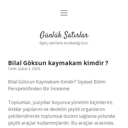
menüyü
Anasayfa
aç
Gizlilik Politikası
Günlük Satırlar
Yasal Uyarı
İlginç satırlarla sıradanlığı boz.
Hakkımızda
Bilal Göksun kaymakam kimdir ?
Tarih: Şubat 3, 2026
Bilal Göksun Kaymakam Kimdir? Siyaset Bilimi
Perspektifinden Bir İnceleme
Toplumlar, yüzyıllar boyunca yönetim biçimlerini,
iktidar yapılarını ve devletin çeşitli organlarını
şekillendirerek toplumsal düzeni sağlama yolunda
çeşitli araçlar kullanmışlardır. Bu araçlar arasında,