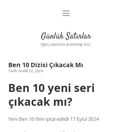
menüyü
Anasayfa
aç
Gizlilik Politikası
Günlük Satırlar
Yasal Uyarı
İlginç satırlarla sıradanlığı boz.
Hakkımızda
Ben 10 Dizisi Çıkacak Mı
Tarih: Aralık 22, 2024
Ben 10 yeni seri
çıkacak mı?
Yeni Ben 10 filmi iptal edildi! 17 Eylül 2024