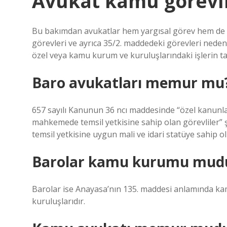
Avukat kamu görevlis
Bu bakımdan avukatlar hem yargısal görev hem de d
görevleri ve ayrıca 35/2. maddedeki görevleri nedeni
özel veya kamu kurum ve kuruluşlarındaki işlerin tak
Baro avukatları memur mu
657 sayılı Kanunun 36 ncı maddesinde “özel kanunla
mahkemede temsil yetkisine sahip olan görevliler” şe
temsil yetkisine uygun mali ve idari statüye sahip 
Barolar kamu kurumu mud
Barolar ise Anayasa’nın 135. maddesi anlamında kam
kuruluşlarıdır.