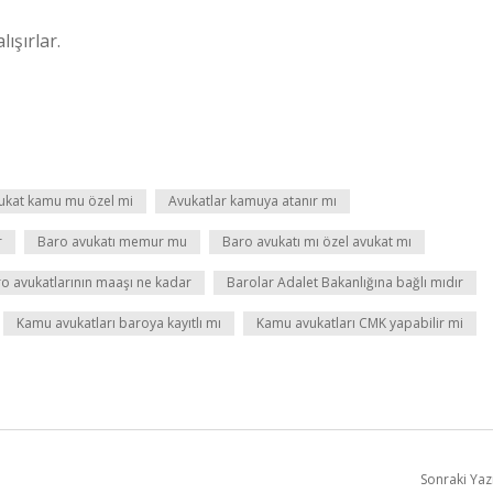
ışırlar.
ukat kamu mu özel mi
Avukatlar kamuya atanır mı
r
Baro avukatı memur mu
Baro avukatı mı özel avukat mı
o avukatlarının maaşı ne kadar
Barolar Adalet Bakanlığına bağlı mıdır
Kamu avukatları baroya kayıtlı mı
Kamu avukatları CMK yapabilir mi
Sonraki Yaz