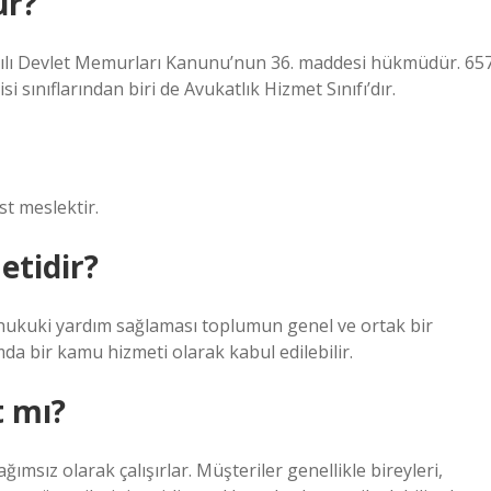
ur?
yılı Devlet Memurları Kanunu’nun 36. maddesi hükmüdür. 65
 sınıflarından biri de Avukatlık Hizmet Sınıfı’dır.
t meslektir.
etidir?
 hukuki yardım sağlaması toplumun genel ve ortak bir
da bir kamu hizmeti olarak kabul edilebilir.
t mı?
ımsız olarak çalışırlar. Müşteriler genellikle bireyleri,