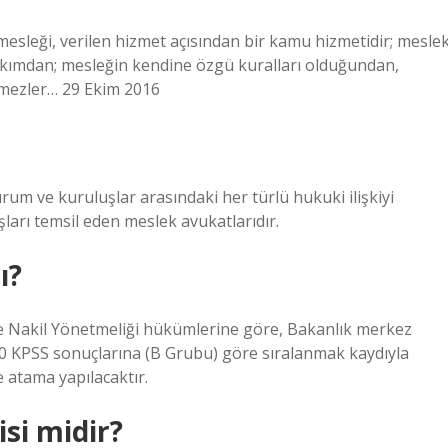
 mesleği, verilen hizmet açısından bir kamu hizmetidir; meslek
 bakımdan; mesleğin kendine özgü kuralları olduğundan,
rmezler… 29 Ekim 2016
m ve kuruluşlar arasındaki her türlü hukuki ilişkiyi
arı temsil eden meslek avukatlarıdır.
ı?
e Nakil Yönetmeliği hükümlerine göre, Bakanlık merkez
0 KPSS sonuçlarına (B Grubu) göre sıralanmak kaydıyla
 atama yapılacaktır.
si midir?