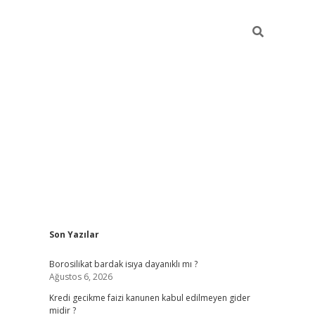
Sidebar
Son Yazılar
vdcasino
Borosilikat bardak isıya dayanıklı mı ?
Ağustos 6, 2026
Kredi gecikme faizi kanunen kabul edilmeyen gider
midir ?