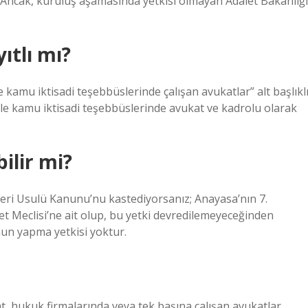
Ancak, kuruluş aşamasında yetkisi olmayan Adalet Bakanlığı
ıtlı mı?
amu iktisadi teşebbüslerinde çalışan avukatlar” alt başlıkl
le kamu iktisadi teşebbüslerinde avukat ve kadrolu olarak
ilir mi?
i Usulü Kanunu’nu kastediyorsanız; Anayasa’nın 7.
t Meclisi’ne ait olup, bu yetki devredilemeyeceğinden
un yapma yetkisi yoktur.
, hukuk firmalarında veya tek başına çalışan avukatlar