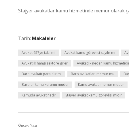
Stajyer avukatlar kamu hizmetinde memur olarak çal
Tarih:
Makaleler
Avukat 657ye tabi mi
Avukat kamu görevlisi sayılır mı
Av
Avukatlık hangi sektöre girer
Avukatlık neden kamu hizmetidi
Baro avukatı para alır mı
Baro avukatları memur mu
Bar
Barolar kamu kurumu mudur
Kamu avukatı memur mudur
Kamuda avukat nedir
Stajyer avukat kamu görevlisi midir
Önceki Yazı