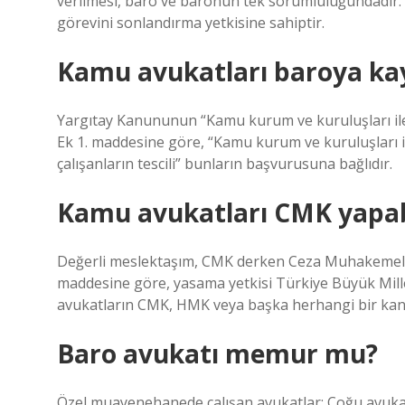
verilmesi, baro ve baronun tek sorumluluğundadır. 
görevini sonlandırma yetkisine sahiptir.
Kamu avukatları baroya kay
Yargıtay Kanununun “Kamu kurum ve kuruluşları ile k
Ek 1. maddesine göre, “Kamu kurum ve kuruluşları i
çalışanların tescili” bunların başvurusuna bağlıdır.
Kamu avukatları CMK yapab
Değerli meslektaşım, CMK derken Ceza Muhakemeler
maddesine göre, yasama yetkisi Türkiye Büyük Mille
avukatların CMK, HMK veya başka herhangi bir kan
Baro avukatı memur mu?
Özel muayenehanede çalışan avukatlar: Çoğu avukat