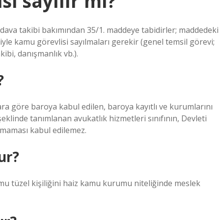
i sayılır mı?
ava takibi bakımından 35/1. maddeye tabidirler; maddedeki
yle kamu görevlisi sayılmaları gerekir (genel temsil görevi;
ibi, danışmanlık vb.).
?
ra göre baroya kabul edilen, baroya kayıtlı ve kurumlarını
klinde tanımlanan avukatlık hizmetleri sınıfının, Devleti
olmaması kabul edilemez.
ur?
u tüzel kişiliğini haiz kamu kurumu niteliğinde meslek