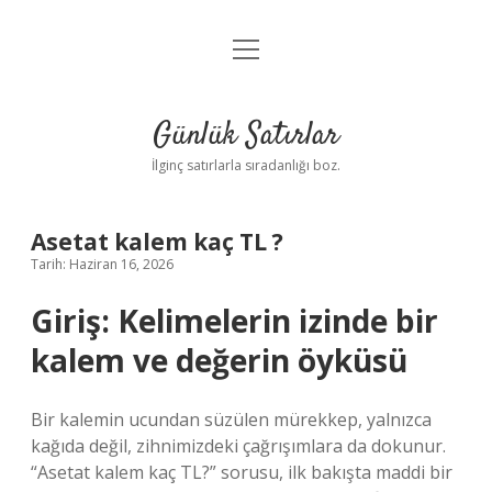
menüyü
Anasayfa
aç
Gizlilik Politikası
Günlük Satırlar
Yasal Uyarı
İlginç satırlarla sıradanlığı boz.
Hakkımızda
Asetat kalem kaç TL ?
Tarih: Haziran 16, 2026
Giriş: Kelimelerin izinde bir
kalem ve değerin öyküsü
Bir kalemin ucundan süzülen mürekkep, yalnızca
kağıda değil, zihnimizdeki çağrışımlara da dokunur.
“Asetat kalem kaç TL?” sorusu, ilk bakışta maddi bir