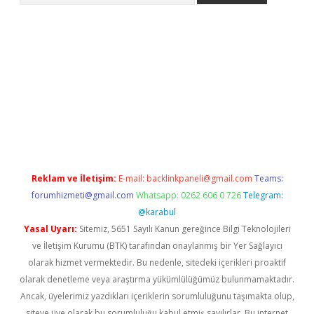
sino
Reklam ve İletişim:
E-mail:
backlinkpaneli@gmail.com
Teams:
forumhizmeti@gmail.com
Whatsapp: 0262 606 0 726
Telegram:
@karabul
Yasal Uyarı:
Sitemiz, 5651 Sayılı Kanun gereğince Bilgi Teknolojileri
ve İletişim Kurumu (BTK) tarafından onaylanmış bir Yer Sağlayıcı
olarak hizmet vermektedir. Bu nedenle, sitedeki içerikleri proaktif
olarak denetleme veya araştırma yükümlülüğümüz bulunmamaktadır.
Ancak, üyelerimiz yazdıkları içeriklerin sorumluluğunu taşımakta olup,
siteye üye olarak bu sorumluluğu kabul etmiş sayılırlar. Bu internet