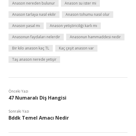
Anason nereden bulunur
Anason su ister mi
Anason tarlaya nasıl ekilir
Anason tohumu nasıl olur
Anason yasal mı
Anason yetiştiriciliği karlı mı
Anasonun faydaları nelerdir
Anasonun hammaddesi nedir
Bir kilo anason kaç TL
Kaç çeşit anason var
Taş anason nerede yetişir
Önceki Yazı
47 Numaralı Diş Hangisi
Sonraki Yazı
Bddk Temel Amacı Nedir