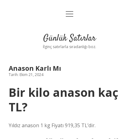
menüyü
Anasayfa
aç
Gizlilik Politikası
Günlük Satırlar
Yasal Uyarı
İlginç satırlarla sıradanlığı boz.
Hakkımızda
Anason Karlı Mı
Tarih: Ekim 21, 2024
Bir kilo anason kaç
TL?
Yıldız anason 1 kg Fiyatı 919,35 TL’dir.