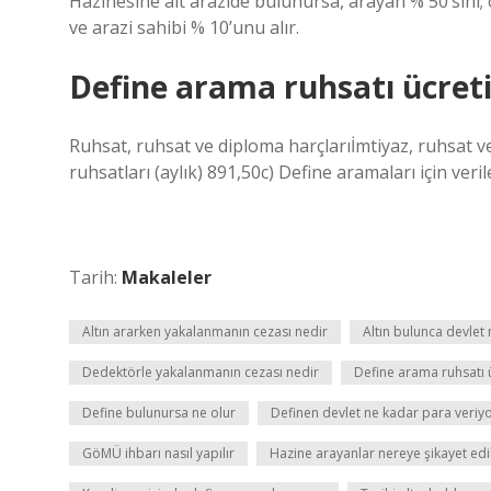
Hazinesine ait arazide bulunursa, arayan % 50’sini; ö
ve arazi sahibi % 10’unu alır.
Define arama ruhsatı ücret
Ruhsat, ruhsat ve diploma harçlarıİmtiyaz, ruhsat ve
ruhsatları (aylık) 891,50c) Define aramaları için verile
Tarih:
Makaleler
Altın ararken yakalanmanın cezası nedir
Altın bulunca devlet
Dedektörle yakalanmanın cezası nedir
Define arama ruhsatı 
Define bulunursa ne olur
Definen devlet ne kadar para veriy
GöMÜ ihbarı nasıl yapılır
Hazine arayanlar nereye şikayet edil