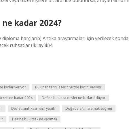
zel veya tüzel kişilere ait arazide bulunursa, arayan % 40’ın
i ne kadar 2024?
 diploma harçlarıb) Antika araştırmaları için verilecek sonda
cek ruhsatlar (iki aylık)4.
 ne kadar veriyor
Bulunan tarihi eserin yüzde kaçını veriyor
ücreti ne kadar 2024
Define bulunca devlet ne kadar ödüyor
or
Devlet izinli kazı nasıl yapılır
Doğada altın aramak suç mu
ir
Hazine bulursak ne yapmalı