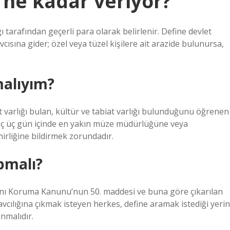
 ne kadar veriyor?
tarafından geçerli para olarak belirlenir. Define devlet
vcısına gider; özel veya tüzel kişilere ait arazide bulunursa,
malıyım?
t varlığı bulan, kültür ve tabiat varlığı bulunduğunu öğrenen
eç üç gün içinde en yakın müze müdürlüğüne veya
mirliğine bildirmek zorundadır.
pmalı?
larını Koruma Kanunu’nun 50. maddesi ve buna göre çıkarılan
 avcılığına çıkmak isteyen herkes, define aramak istediği yerin
nmalıdır.