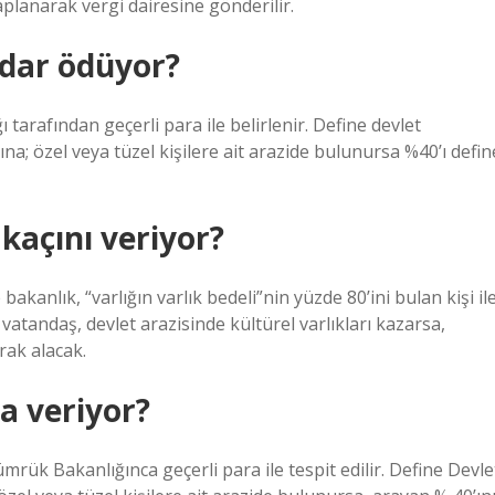
aplanarak vergi dairesine gönderilir.
adar ödüyor?
tarafından geçerli para ile belirlenir. Define devlet
na; özel veya tüzel kişilere ait arazide bulunursa %40’ı defin
kaçını veriyor?
akanlık, “varlığın varlık bedeli”nin yüzde 80’ini bulan kişi il
 vatandaş, devlet arazisinde kültürel varlıkları kazarsa,
rak alacak.
a veriyor?
rük Bakanlığınca geçerli para ile tespit edilir. Define Devle