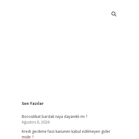
Sidebar
Son Yazılar
vdcasino
Borosilikat bardak isıya dayanıklı mı ?
Ağustos 6, 2026
Kredi gecikme faizi kanunen kabul edilmeyen gider
midir ?