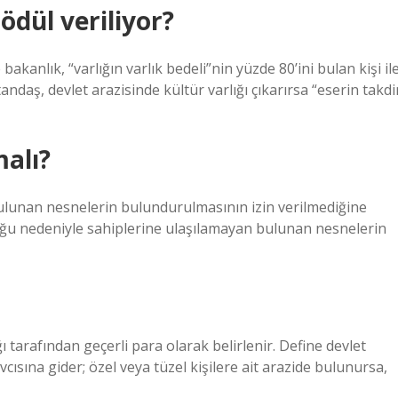
ödül veriliyor?
akanlık, “varlığın varlık bedeli”nin yüzde 80’ini bulan kişi il
andaş, devlet arazisinde kültür varlığı çıkarırsa “eserin takdi
alı?
 bulunan nesnelerin bulundurulmasının izin verilmediğine
uğu nedeniyle sahiplerine ulaşılamayan bulunan nesnelerin
tarafından geçerli para olarak belirlenir. Define devlet
vcısına gider; özel veya tüzel kişilere ait arazide bulunursa,