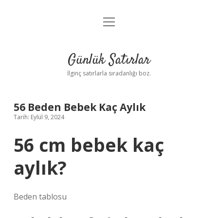
menüyü
Anasayfa
aç
Gizlilik Politikası
Günlük Satırlar
Yasal Uyarı
İlginç satırlarla sıradanlığı boz.
Hakkımızda
56 Beden Bebek Kaç Aylık
Tarih: Eylül 9, 2024
56 cm bebek kaç
aylık?
Beden tablosu