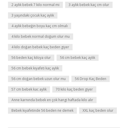
2 aylık bebek 7 kilo normal mi
3 aylık bebek kaç cm olur
3 yaşındaki çocuk kaç aylık
4 aylık bebeğin boyu kaç cm olmalı
4 kilo bebek normal doğum olur mu
4 kilo doğan bebek kaç beden giyer
56 beden kaç kiloya olur
56 cm bebek kaç aylık
56 cm bebek kıyafeti kaç aylık
56 cm doğan bebek uzun olur mu
56 Drop Kaç Beden
57 cm bebek kac aylik
70 kilo kaç beden giyer
Anne karnında bebek en çok hangi haftada kilo alır
Bebek kıyafetinde 56 beden ne demek
XXL kaç beden olur