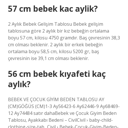
57 cm bebek kac aylik?
2 Aylık Bebek Gelişim Tablosu Bebek gelişim
tablosuna göre 2 aylık bir kız bebeğin ortalama
boyu 57 cm, kilosu 4750 gramdır. Baş çevresinin 38,3
cm olması beklenir. 2 aylık bir erkek bebeğin
ortalama boyu 58,5 cm, kilosu 5200 gr, baş
çevresinin ise 39,1 cm olması beklenir.
56 cm bebek kıyafeti kaç
aylık?
BEBEK VE ÇOCUK GİYİM BEDEN TABLOSU AY
(CM)GÖĞÜS (CM)1-3 Ay56423-6 Ay62446-9 Ay68469-
12 Ay74484 satır dahaBebek ve Çocuk Giyim Beden
Tablosu, Ayakkabı Bedeni – CivilCivil › baby-child-
clothing-size-tab. .Civil › Bebek-Çocuk-Giyim-Beden-