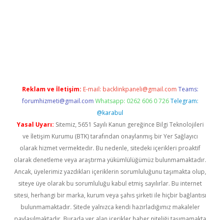
dcasino
Reklam ve İletişim:
E-mail:
backlinkpaneli@gmail.com
Teams:
forumhizmeti@gmail.com
Whatsapp: 0262 606 0 726
Telegram:
@karabul
Yasal Uyarı:
Sitemiz, 5651 Sayılı Kanun gereğince Bilgi Teknolojileri
ve İletişim Kurumu (BTK) tarafından onaylanmış bir Yer Sağlayıcı
olarak hizmet vermektedir. Bu nedenle, sitedeki içerikleri proaktif
olarak denetleme veya araştırma yükümlülüğümüz bulunmamaktadır.
Ancak, üyelerimiz yazdıkları içeriklerin sorumluluğunu taşımakta olup,
siteye üye olarak bu sorumluluğu kabul etmiş sayılırlar. Bu internet
sitesi, herhangi bir marka, kurum veya şahıs şirketi ile hiçbir bağlantısı
bulunmamaktadır. Sitede yalnızca kendi hazırladığımız makaleler
paylaşılmaktadır. Burada yer alan içerikler haber niteliği taşımamakta