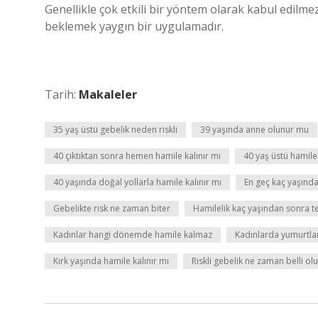
Genellikle çok etkili bir yöntem olarak kabul edil
beklemek yaygın bir uygulamadır.
Tarih:
Makaleler
35 yaş üstü gebelik neden riskli
39 yaşında anne olunur mu
40 çıktıktan sonra hemen hamile kalınır mı
40 yaş üstü hamileli
40 yaşında doğal yollarla hamile kalınır mı
En geç kaç yaşında
Gebelikte risk ne zaman biter
Hamilelik kaç yaşından sonra teh
Kadınlar hangi dönemde hamile kalmaz
Kadınlarda yumurtla
Kırk yaşında hamile kalınır mı
Riskli gebelik ne zaman belli olu