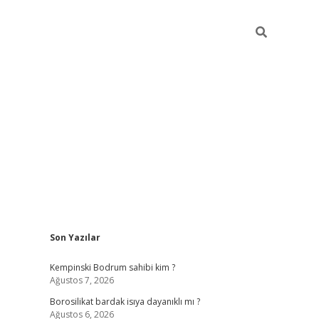
Sidebar
Son Yazılar
vdcasino
Kempinski Bodrum sahibi kim ?
Ağustos 7, 2026
Borosilikat bardak isıya dayanıklı mı ?
Ağustos 6, 2026