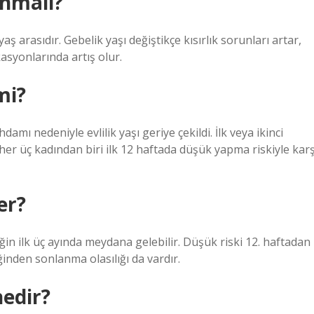
unmalı?
aş arasıdır. Gebelik yaşı değiştikçe kısırlık sorunları artar,
asyonlarında artış olur.
mi?
damı nedeniyle evlilik yaşı geriye çekildi. İlk veya ikinci
ü her üç kadından biri ilk 12 haftada düşük yapma riskiyle karş
er?
iğin ilk üç ayında meydana gelebilir. Düşük riski 12. haftadan
inden sonlanma olasılığı da vardır.
nedir?