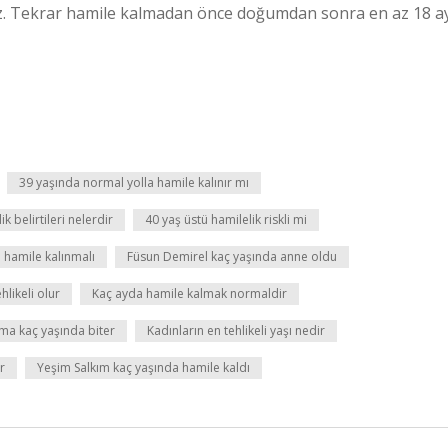
mez. Tekrar hamile kalmadan önce doğumdan sonra en az 18 a
39 yaşında normal yolla hamile kalınır mı
k belirtileri nelerdir
40 yaş üstü hamilelik riskli mi
 hamile kalınmalı
Füsun Demirel kaç yaşında anne oldu
likeli olur
Kaç ayda hamile kalmak normaldir
ma kaç yaşında biter
Kadınların en tehlikeli yaşı nedir
r
Yeşim Salkım kaç yaşında hamile kaldı