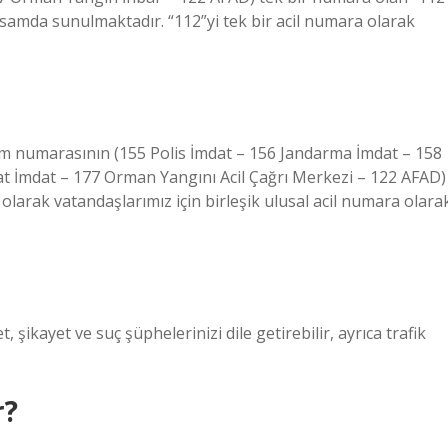
samda sunulmaktadır. “112”yi tek bir acil numara olarak
rum numarasının (155 Polis İmdat – 156 Jandarma İmdat – 158
sat İmdat – 177 Orman Yangını Acil Çağrı Merkezi – 122 AFAD)
olarak vatandaşlarımız için birleşik ulusal acil numara olara
, şikayet ve suç şüphelerinizi dile getirebilir, ayrıca trafik
r?