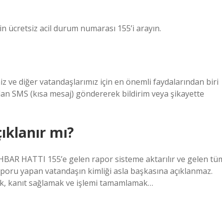
in ücretsiz acil durum numarası 155’i arayın.
z ve diğer vatandaşlarımız için en önemli faydalarından biri
ndan SMS (kısa mesaj) göndererek bildirim veya şikayette
çıklanır mı?
İHBAR HATTI 155’e gelen rapor sisteme aktarılır ve gelen tü
ve raporu yapan vatandaşın kimliği asla başkasına açıklanmaz.
mek, kanıt sağlamak ve işlemi tamamlamak…