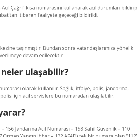
Acil Çağrı” kısa numarasını kullanarak acil durumları bildiri
t’tan itibaren faaliyete geçeceği bildirildi.
erkezine taşınmıştır. Bundan sonra vatandaşlarımıza yönelik
 verilmeye devam edilecektir.
neler ulaşabilir?
umarası olarak kullanılır. Sağlık, itfaiye, polis, jandarma,
polisi için acil servislere bu numaradan ulaşılabilir.
 yarar?
ı – 156 Jandarma Acil Numarası – 158 Sahil Güvenlik – 110
77 Orman Yangın İhbar – 122 AFAD) tek bir numara olan “112