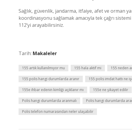
Sağlık, güvenlik, jandarma, itfaiye, afet ve orman y
koordinasyonu sağlamak amacıyla tek çağrı sistemi 11
112’yi arayabilirsiniz.
Tarih:
Makaleler
155 artık kullanılmıyor mu
155 hala aktif mi
155 neden a
155 polis hangi durumlarda aranır
155 polis imdat hattı ne iş
155e ihbar edenin kimliği açıklanır mı
155e ne şikayet edilir
Polis hangi durumlarda aranmalı
Polis hangi durumlarda ara
Polis telefon numarasından neler ulaşabilir