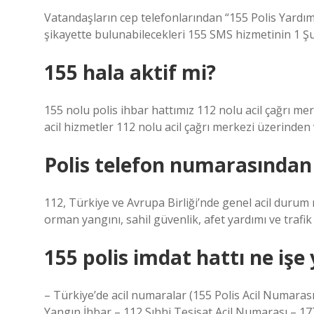
Vatandaşların cep telefonlarından “155 Polis Yardım 
şikayette bulunabilecekleri 155 SMS hizmetinin 1 Şuba
155 hala aktif mi?
155 nolu polis ihbar hattımız 112 nolu acil çağrı m
acil hizmetler 112 nolu acil çağrı merkezi üzerinden
Polis telefon numarasından 
112, Türkiye ve Avrupa Birliği’nde genel acil durum n
orman yangını, sahil güvenlik, afet yardımı ve trafik 
155 polis imdat hattı ne işe
– Türkiye’de acil numaralar (155 Polis Acil Numaras
Yangın İhbar – 112 Sıhhi Tesisat Acil Numarası – 1