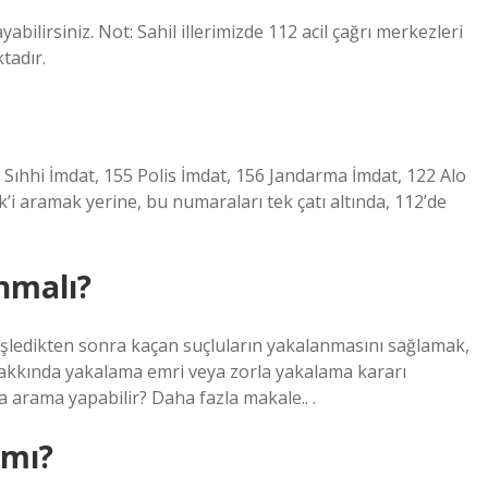
abilirsiniz. Not: Sahil illerimizde 112 acil çağrı merkezleri
ktadır.
 Sıhhi İmdat, 155 Polis İmdat, 156 Jandarma İmdat, 122 Alo
i aramak yerine, bu numaraları tek çatı altında, 112’de
nmalı?
 işledikten sonra kaçan suçluların yakalanmasını sağlamak,
 hakkında yakalama emri veya zorla yakalama kararı
 arama yapabilir? Daha fazla makale.. .
 mı?