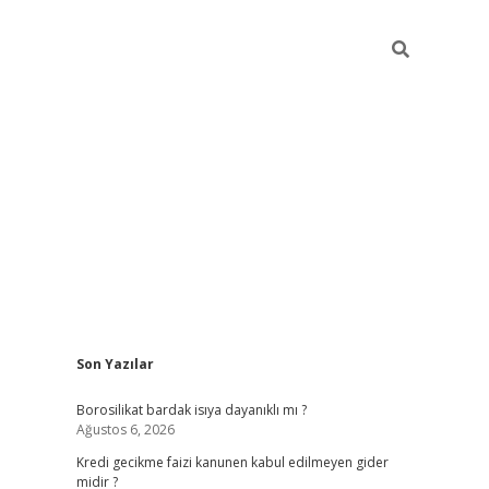
Sidebar
Son Yazılar
vdcasino
Borosilikat bardak isıya dayanıklı mı ?
Ağustos 6, 2026
Kredi gecikme faizi kanunen kabul edilmeyen gider
midir ?