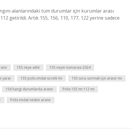
angını alanlarındaki tüm durumlar için kurumlar arası
2 getirildi. Artık 155, 156, 110, 177, 122 yerine sadece
ranır
155 neye aittir
155 neyin numarası 2024
e yarar
155 polis imdat ücretli mi
155 soru sormak için aranır mı
156 hangi durumlarda aranır
Polis 155 mi 112 mi
r
Polis imdat neden aranır