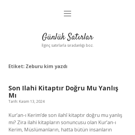
menüyü
Anasayfa
aç
Gizlilik Politikası
Günlük Satırlar
Yasal Uyarı
İlginç satırlarla sıradanlığı boz.
Hakkımızda
Etiket:
Zeburu kim yazdı
Son Ilahi Kitaptır Doğru Mu Yanlış
Mı
Tarih: Kasım 13, 2024
Kur’an-ı Kerim’de son ilahî kitaptır doğru mu yanlış
mı? Zira ilahi kitapların sonuncusu olan Kur’an-ı
Kerim, Müslümanların, hatta bütün insanların