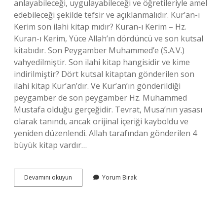
anlayabileceği, uygulayabileceği ve öğretileriyle amel
edebileceği şekilde tefsir ve açıklanmalıdır. Kur’an-ı
Kerim son ilahi kitap mıdır? Kuran-ı Kerim – Hz.
Kuran-ı Kerim, Yüce Allah’ın dördüncü ve son kutsal
kitabıdır. Son Peygamber Muhammed’e (S.A.V.)
vahyedilmiştir. Son ilahi kitap hangisidir ve kime
indirilmiştir? Dört kutsal kitaptan gönderilen son
ilahi kitap Kur’an’dır. Ve Kur’an’ın gönderildiği
peygamber de son peygamber Hz. Muhammed
Mustafa olduğu gerçeğidir. Tevrat, Musa’nın yasası
olarak tanındı, ancak orijinal içeriği kayboldu ve
yeniden düzenlendi. Allah tarafından gönderilen 4
büyük kitap vardır…
Son
Devamını okuyun
Yorum Bırak
Ilahi
Kitaptır
Doğru
Mu