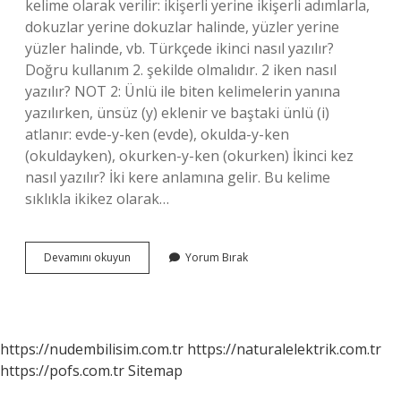
kelime olarak verilir: ikişerli yerine ikişerli adımlarla,
dokuzlar yerine dokuzlar halinde, yüzler yerine
yüzler halinde, vb. Türkçede ikinci nasıl yazılır?
Doğru kullanım 2. şekilde olmalıdır. 2 iken nasıl
yazılır? NOT 2: Ünlü ile biten kelimelerin yanına
yazılırken, ünsüz (y) eklenir ve baştaki ünlü (i)
atlanır: evde-y-ken (evde), okulda-y-ken
(okuldayken), okurken-y-ken (okurken) İkinci kez
nasıl yazılır? İki kere anlamına gelir. Bu kelime
sıklıkla ikikez olarak…
Ikinci
Devamını okuyun
Yorum Bırak
Mi
2
Mi
https://nudembilisim.com.tr
https://naturalelektrik.com.tr
https://pofs.com.tr
Sitemap