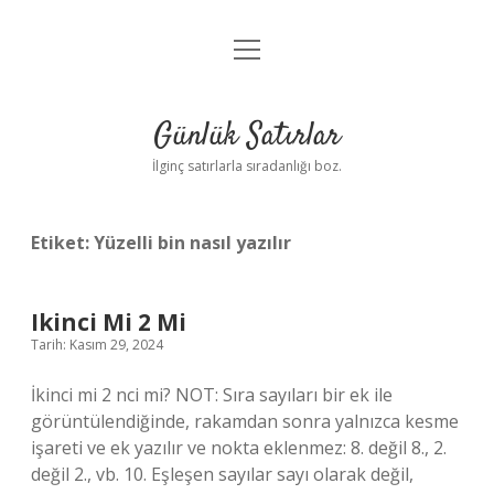
menüyü
Anasayfa
aç
Gizlilik Politikası
Günlük Satırlar
Yasal Uyarı
İlginç satırlarla sıradanlığı boz.
Hakkımızda
Etiket:
Yüzelli bin nasıl yazılır
Ikinci Mi 2 Mi
Tarih: Kasım 29, 2024
İkinci mi 2 nci mi? NOT: Sıra sayıları bir ek ile
görüntülendiğinde, rakamdan sonra yalnızca kesme
işareti ve ek yazılır ve nokta eklenmez: 8. değil 8., 2.
değil 2., vb. 10. Eşleşen sayılar sayı olarak değil,