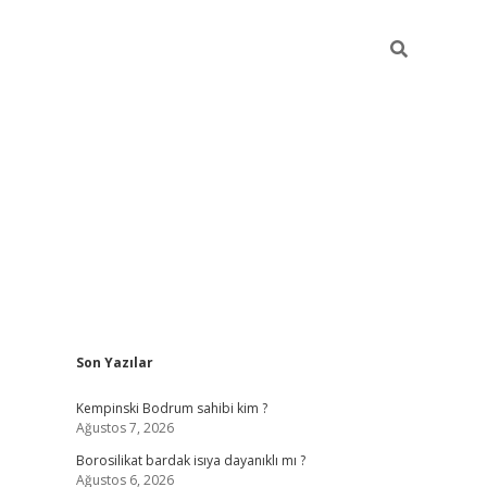
Sidebar
Son Yazılar
vdcasino
Kempinski Bodrum sahibi kim ?
Ağustos 7, 2026
Borosilikat bardak isıya dayanıklı mı ?
Ağustos 6, 2026