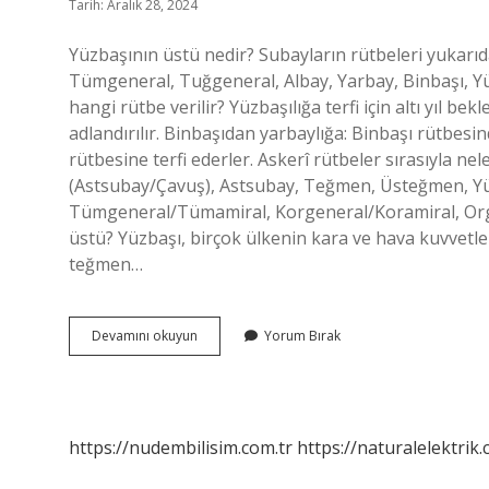
Tarih: Aralık 28, 2024
Yüzbaşının üstü nedir? Subayların rütbeleri yukarı
Tümgeneral, Tuğgeneral, Albay, Yarbay, Binbaşı, 
hangi rütbe verilir? Yüzbaşılığa terfi için altı yıl bekl
adlandırılır. Binbaşıdan yarbaylığa: Binbaşı rütbesi
rütbesine terfi ederler. Askerî rütbeler sırasıyla ne
(Astsubay/Çavuş), Astsubay, Teğmen, Üsteğmen, Yü
Tümgeneral/Tümamiral, Korgeneral/Koramiral, Org
üstü? Yüzbaşı, birçok ülkenin kara ve hava kuvvetl
teğmen…
Yüzbaşı
Devamını okuyun
Yorum Bırak
Dan
Sonra
Ne
Gelir
https://nudembilisim.com.tr
https://naturalelektrik.