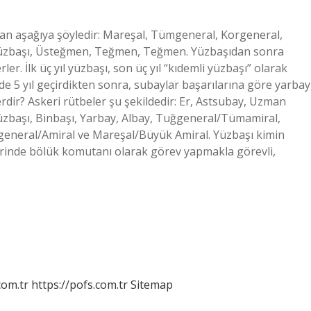
dan aşağıya şöyledir: Mareşal, Tümgeneral, Korgeneral,
Yüzbaşı, Üsteğmen, Teğmen, Teğmen. Yüzbaşıdan sonra
erler. İlk üç yıl yüzbaşı, son üç yıl “kıdemli yüzbaşı” olarak
nde 5 yıl geçirdikten sonra, subaylar başarılarına göre yarbay
lerdir? Askeri rütbeler şu şekildedir: Er, Astsubay, Uzman
zbaşı, Binbaşı, Yarbay, Albay, Tuğgeneral/Tümamiral,
eneral/Amiral ve Mareşal/Büyük Amiral. Yüzbaşı kimin
erinde bölük komutanı olarak görev yapmakla görevli,
com.tr
https://pofs.com.tr
Sitemap