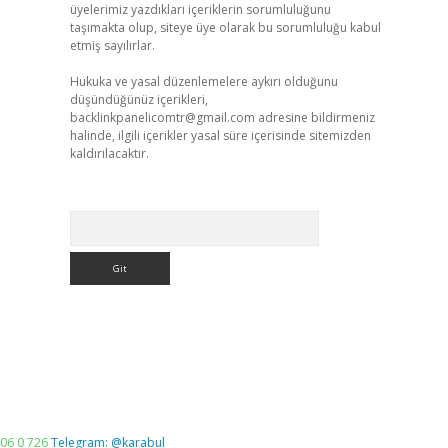
üyelerimiz yazdıkları içeriklerin sorumluluğunu
taşımakta olup, siteye üye olarak bu sorumluluğu kabul
etmiş sayılırlar.
Hukuka ve yasal düzenlemelere aykırı olduğunu
düşündüğünüz içerikleri,
backlinkpanelicomtr@gmail.com
adresine bildirmeniz
halinde, ilgili içerikler yasal süre içerisinde sitemizden
kaldırılacaktır.
Arama
06 0 726
Telegram: @karabul