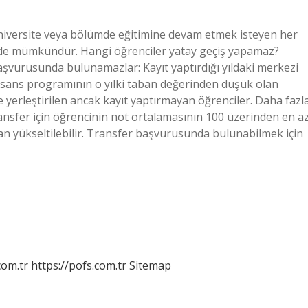
 üniversite veya bölümde eğitimine devam etmek isteyen her
inde mümkündür. Hangi öğrenciler yatay geçiş yapamaz?
aşvurusunda bulunamazlar: Kayıt yaptırdığı yıldaki merkezi
 lisans programının o yılki taban değerinden düşük olan
e yerleştirilen ancak kayıt yaptırmayan öğrenciler. Daha fazl
ansfer için öğrencinin not ortalamasının 100 üzerinden en a
ndan yükseltilebilir. Transfer başvurusunda bulunabilmek için
com.tr
https://pofs.com.tr
Sitemap