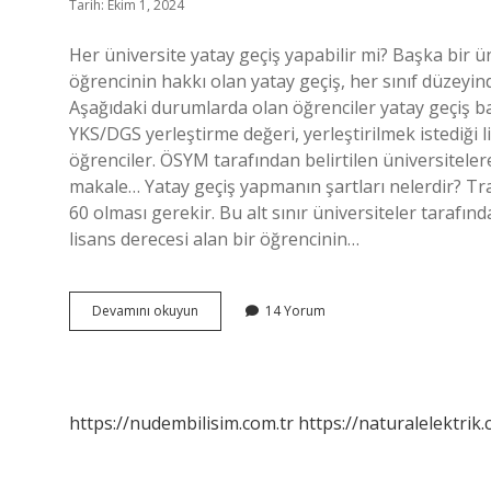
Tarih: Ekim 1, 2024
Her üniversite yatay geçiş yapabilir mi? Başka bir
öğrencinin hakkı olan yatay geçiş, her sınıf düzey
Aşağıdaki durumlarda olan öğrenciler yatay geçiş b
YKS/DGS yerleştirme değeri, yerleştirilmek istediği
öğrenciler. ÖSYM tarafından belirtilen üniversiteler
makale… Yatay geçiş yapmanın şartları nelerdir? Tr
60 olması gerekir. Bu alt sınır üniversiteler tarafı
lisans derecesi alan bir öğrencinin…
Her
Devamını okuyun
14 Yorum
Üniversiteye
Yatay
Geçiş
Yapılabilir
Mi
https://nudembilisim.com.tr
https://naturalelektrik.