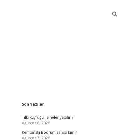
Sidebar
Son Yazılar
vdcasino
Tilki kuyruğu ile neler yapılır ?
Ağustos 8, 2026
Kempinski Bodrum sahibi kim ?
Ağustos 7, 2026