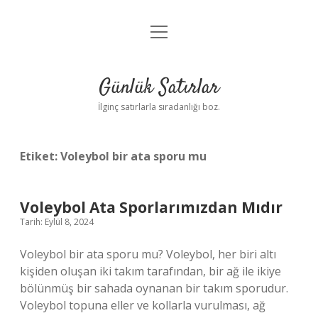
menüyü
Anasayfa
aç
Gizlilik Politikası
Günlük Satırlar
Yasal Uyarı
İlginç satırlarla sıradanlığı boz.
Hakkımızda
Etiket:
Voleybol bir ata sporu mu
Voleybol Ata Sporlarımızdan Mıdır
Tarih: Eylül 8, 2024
Voleybol bir ata sporu mu? Voleybol, her biri altı
kişiden oluşan iki takım tarafından, bir ağ ile ikiye
bölünmüş bir sahada oynanan bir takım sporudur.
Voleybol topuna eller ve kollarla vurulması, ağ