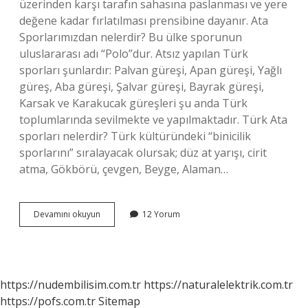
üzerinden karşı tarafın sahasına paslanması ve yere
değene kadar fırlatılması prensibine dayanır. Ata
Sporlarımızdan nelerdir? Bu ülke sporunun
uluslararası adı “Polo”dur. Atsız yapılan Türk
sporları şunlardır: Palvan güreşi, Apan güreşi, Yağlı
güreş, Aba güreşi, Şalvar güreşi, Bayrak güreşi,
Karsak ve Karakucak güreşleri şu anda Türk
toplumlarında sevilmekte ve yapılmaktadır. Türk Ata
sporları nelerdir? Türk kültüründeki “binicilik
sporlarını” sıralayacak olursak; düz at yarışı, cirit
atma, Gökbörü, çevgen, Beyge, Alaman…
Voleybol
Devamını okuyun
12 Yorum
Ata
Sporlarımızdan
Mıdır
https://nudembilisim.com.tr
https://naturalelektrik.com.tr
https://pofs.com.tr
Sitemap