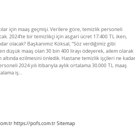
lar için maaş geçmişi. Verilere göre, temizlik personeli
k. 2024’te bir temizlikçi için asgari ücret 17.400 TL iken,
adar olacak? Başkanımız Köksal, “Söz verdiğimiz gibi
en düşük maaş olan 30 bin 400 lirayı ödeyerek, ailem olarak
ltında ezilmesini önledik. Hastane temizlik işçileri ne kada
rsoneli 2024 yılı itibarıyla aylık ortalama 30.000 TL maaş
talama iş…
com.tr
https://pofs.com.tr
Sitemap