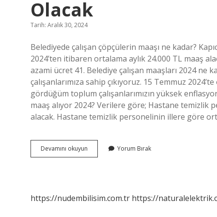
Olacak
Tarih: Aralık 30, 2024
Belediyede çalışan çöpçülerin maaşı ne kadar? Kapıcı
2024’ten itibaren ortalama aylık 24.000 TL maaş alaca
azami ücret 41. Belediye çalışan maaşları 2024 ne k
çalışanlarımıza sahip çıkıyoruz. 15 Temmuz 2024’te 
gördüğüm toplum çalışanlarımızın yüksek enflasyon a
maaş alıyor 2024? Verilere göre; Hastane temizlik pe
alacak. Hastane temizlik personelinin illere göre or
Belediye
Devamını okuyun
Yorum Bırak
Çöpçü
Maaşları
2024
Ne
Kadar
https://nudembilisim.com.tr
https://naturalelektrik.
Olacak