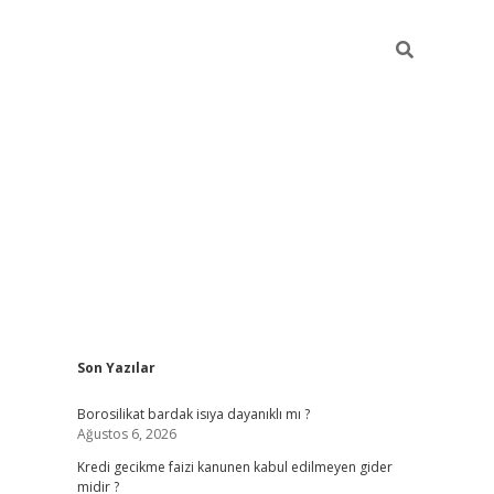
Sidebar
Son Yazılar
vdcasino
Borosilikat bardak isıya dayanıklı mı ?
Ağustos 6, 2026
Kredi gecikme faizi kanunen kabul edilmeyen gider
midir ?