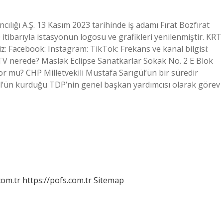
ılığı A.Ş. 13 Kasım 2023 tarihinde iş adamı Fırat Bozfırat
 itibarıyla istasyonun logosu ve grafikleri yenilenmiştir. KRT
: Facebook: Instagram: TikTok: Frekans ve kanal bilgisi:
V nerede? Maslak Eclipse Sanatkarlar Sokak No. 2 E Blok
yor mu? CHP Milletvekili Mustafa Sarıgül’ün bir süredir
ıgül’ün kurduğu TDP’nin genel başkan yardımcısı olarak görev
com.tr
https://pofs.com.tr
Sitemap