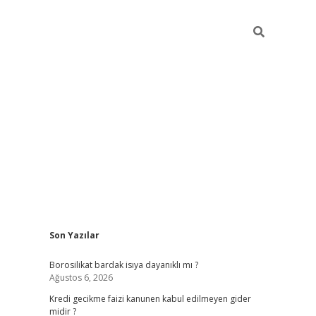
Sidebar
Son Yazılar
vdcasino
Borosilikat bardak isıya dayanıklı mı ?
Ağustos 6, 2026
Kredi gecikme faizi kanunen kabul edilmeyen gider
midir ?