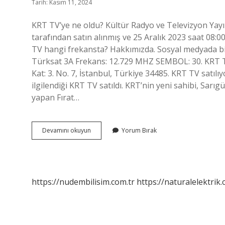
Tarih: Kasım 11, 2024
KRT TV’ye ne oldu? Kültür Radyo ve Televizyon Yayınc
tarafından satın alınmış ve 25 Aralık 2023 saat 08:00
TV hangi frekansta? Hakkımızda. Sosyal medyada biz
Türksat 3A Frekans: 12.729 MHZ SEMBOL: 30. KRT T
Kat: 3. No. 7, İstanbul, Türkiye 34485. KRT TV satılı
ilgilendiği KRT TV satıldı. KRT’nin yeni sahibi, Sar
yapan Fırat…
Krt
Devamını okuyun
Yorum Bırak
Tv
Neden
Kapali
https://nudembilisim.com.tr
https://naturalelektrik.