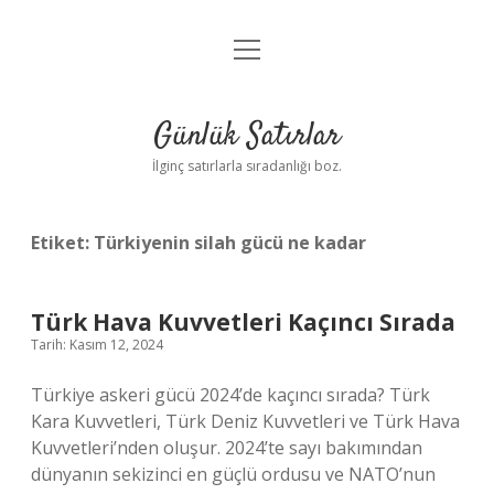
menüyü
Anasayfa
aç
Gizlilik Politikası
Günlük Satırlar
Yasal Uyarı
İlginç satırlarla sıradanlığı boz.
Hakkımızda
Etiket:
Türkiyenin silah gücü ne kadar
Türk Hava Kuvvetleri Kaçıncı Sırada
Tarih: Kasım 12, 2024
Türkiye askeri gücü 2024’de kaçıncı sırada? Türk
Kara Kuvvetleri, Türk Deniz Kuvvetleri ve Türk Hava
Kuvvetleri’nden oluşur. 2024’te sayı bakımından
dünyanın sekizinci en güçlü ordusu ve NATO’nun