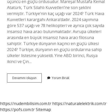
üçüncü en güçlü ordusudur. Mareşal Mustafa Kemal
Atatürk, Türk Silahlı Kuvvetleri’ne son şeklini
vermiştir. Türkiye’nin kaç uçağı var 2024? Türk Hava
Kuvvetleri karargahı Ankara’dadır. 2024 sayımına
göre 537 uçağı ve 78 helikopteri ve ayrıca çok sayıda
insansız hava aracı bulunmaktadır. Avrupa ülkeleri
arasında en büyük insansız hava aracı filosuna
sahiptir. Türkiye dünyanın kaçıncı en güçlü ülkesi
2024? Türkiye, dünyanın en güçlü ordularına sahip
ülkeler listesine yükseldi. Yine ABD birinci, Rusya
ikinci ve Çin…
Türk
Devamını okuyun
Yorum Bırak
Hava
Kuvvetleri
Kaçıncı
Sırada
https://nudembilisim.com.tr
https://naturalelektrik.com.tr
https://pofs.com.tr
Sitemap