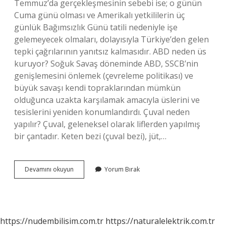
Temmuz’da gerçekleşmesinin sebebi ise; o günün
Cuma günü olması ve Amerikalı yetkililerin üç
günlük Bağımsızlık Günü tatili nedeniyle işe
gelemeyecek olmaları, dolayısıyla Türkiye’den gelen
tepki çağrılarının yanıtsız kalmasıdır. ABD neden üs
kuruyor? Soğuk Savaş döneminde ABD, SSCB’nin
genişlemesini önlemek (çevreleme politikası) ve
büyük savaşı kendi topraklarından mümkün
olduğunca uzakta karşılamak amacıyla üslerini ve
tesislerini yeniden konumlandırdı. Çuval neden
yapılır? Çuval, geleneksel olarak liflerden yapılmış
bir çantadır. Keten bezi (çuval bezi), jüt,…
Çuval
Devamını okuyun
Yorum Bırak
Olayı
Ne
Zaman
Oldu
https://nudembilisim.com.tr
https://naturalelektrik.com.tr