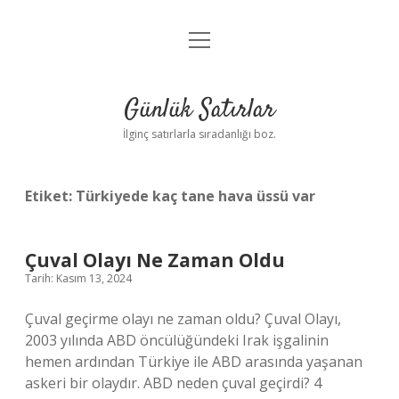
menüyü
Anasayfa
aç
Gizlilik Politikası
Günlük Satırlar
Yasal Uyarı
İlginç satırlarla sıradanlığı boz.
Hakkımızda
Etiket:
Türkiyede kaç tane hava üssü var
Çuval Olayı Ne Zaman Oldu
Tarih: Kasım 13, 2024
Çuval geçirme olayı ne zaman oldu? Çuval Olayı,
2003 yılında ABD öncülüğündeki Irak işgalinin
hemen ardından Türkiye ile ABD arasında yaşanan
askeri bir olaydır. ABD neden çuval geçirdi? 4