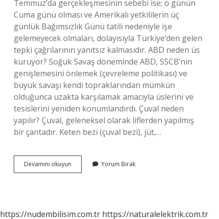
Temmuz’da gerçekleşmesinin sebebi ise; o günün
Cuma günü olması ve Amerikalı yetkililerin üç
günlük Bağımsızlık Günü tatili nedeniyle işe
gelemeyecek olmaları, dolayısıyla Türkiye’den gelen
tepki çağrılarının yanıtsız kalmasıdır. ABD neden üs
kuruyor? Soğuk Savaş döneminde ABD, SSCB’nin
genişlemesini önlemek (çevreleme politikası) ve
büyük savaşı kendi topraklarından mümkün
olduğunca uzakta karşılamak amacıyla üslerini ve
tesislerini yeniden konumlandırdı. Çuval neden
yapılır? Çuval, geleneksel olarak liflerden yapılmış
bir çantadır. Keten bezi (çuval bezi), jüt,…
Çuval
Devamını okuyun
Yorum Bırak
Olayı
Ne
Zaman
Oldu
https://nudembilisim.com.tr
https://naturalelektrik.com.tr