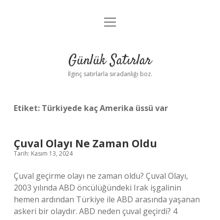
menüyü
Anasayfa
aç
Gizlilik Politikası
Günlük Satırlar
Yasal Uyarı
İlginç satırlarla sıradanlığı boz.
Hakkımızda
Etiket:
Türkiyede kaç Amerika üssü var
Çuval Olayı Ne Zaman Oldu
Tarih: Kasım 13, 2024
Çuval geçirme olayı ne zaman oldu? Çuval Olayı,
2003 yılında ABD öncülüğündeki Irak işgalinin
hemen ardından Türkiye ile ABD arasında yaşanan
askeri bir olaydır. ABD neden çuval geçirdi? 4