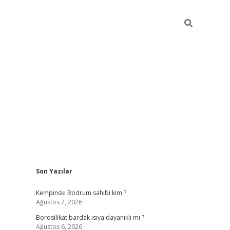
Sidebar
Son Yazılar
vdcasino
Kempinski Bodrum sahibi kim ?
Ağustos 7, 2026
Borosilikat bardak isıya dayanıklı mı ?
Ağustos 6, 2026