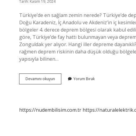
Tarih: Kasım 19, 2024
Türkiye’de en sağlam zemin nerede? Türkiye’de dep
Doğu Karadeniz, İç Anadolu ve Akdeniz’in iç kesimler
bölgeler 4. derece deprem bölgesi olarak kabul edil
göre, Türkiye’de fay hattı bulunmayan veya deprem r
Zonguldak yer alıyor. Hangi iller depreme dayanıklı
rağmen deprem riskinin daha düşük olduğu bölgeler d
yapısıyla bilinen…
Hangi
Devamını okuyun
Yorum Bırak
Illerin
Zemini
Sağlam
https://nudembilisim.com.tr
https://naturalelektrik.