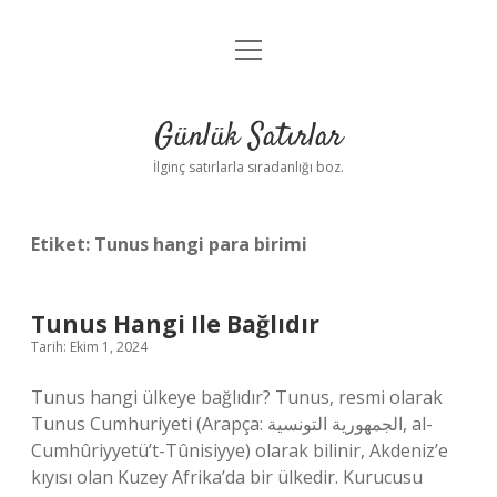
menüyü
Anasayfa
aç
Gizlilik Politikası
Günlük Satırlar
Yasal Uyarı
İlginç satırlarla sıradanlığı boz.
Hakkımızda
Etiket:
Tunus hangi para birimi
Tunus Hangi Ile Bağlıdır
Tarih: Ekim 1, 2024
Tunus hangi ülkeye bağlıdır? Tunus, resmi olarak
Tunus Cumhuriyeti (Arapça: الجمهورية التونسية, al-
Cumhûriyyetü’t-Tûnisiyye) olarak bilinir, Akdeniz’e
kıyısı olan Kuzey Afrika’da bir ülkedir. Kurucusu