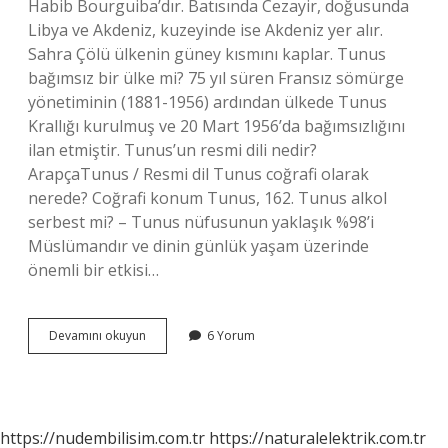
Habib Bourguiba’dır. Batısında Cezayir, doğusunda
Libya ve Akdeniz, kuzeyinde ise Akdeniz yer alır.
Sahra Çölü ülkenin güney kısmını kaplar. Tunus
bağımsız bir ülke mi? 75 yıl süren Fransız sömürge
yönetiminin (1881-1956) ardından ülkede Tunus
Krallığı kurulmuş ve 20 Mart 1956’da bağımsızlığını
ilan etmiştir. Tunus’un resmi dili nedir?
ArapçaTunus / Resmi dil Tunus coğrafi olarak
nerede? Coğrafi konum Tunus, 162. Tunus alkol
serbest mi? – Tunus nüfusunun yaklaşık %98’i
Müslümandır ve dinin günlük yaşam üzerinde
önemli bir etkisi…
Tunus
Devamını okuyun
6 Yorum
Hangi
Ile
Bağlıdır
https://nudembilisim.com.tr
https://naturalelektrik.com.tr