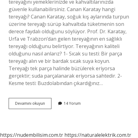
tereyağını yemeklerinizde ve kahvaltılarınızda
güvenle kullanabilirsiniz. Canan Karatay hangi
tereyağı? Canan Karatay, soğuk kış aylarında turpun
üzerine tereyağı sürüp kahvaltıda tüketmenin son
derece faydalı olduğunu söylüyor. Prof. Dr. Karatay,
Urfa ve Trabzon’dan gelen tereyağının en sağlıklı
tereyağı olduğunu belirtiyor. Tereyağının kaliteli
olduğunu nasıl anlarız? 1- Sıcak su testi: Bir parça
tereyağı alın ve bir bardak sıcak suya koyun.
Tereyağı tek parça halinde büzülerek eriyorsa
gerçektir; suda parçalanarak eriyorsa sahtedir. 2-
Kesme testi: Buzdolabından çıkardığınız…
En
Devamını okuyun
14 Yorum
Iyi
Tereyağı
Hangisi
https://nudembilisim.com.tr
https://naturalelektrik.com.tr