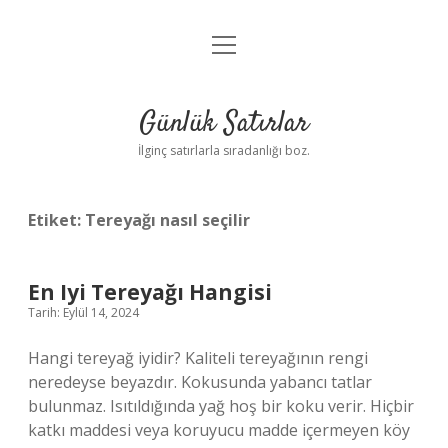
menüyü
Anasayfa
aç
Gizlilik Politikası
Günlük Satırlar
Yasal Uyarı
İlginç satırlarla sıradanlığı boz.
Hakkımızda
Etiket:
Tereyağı nasıl seçilir
En Iyi Tereyağı Hangisi
Tarih: Eylül 14, 2024
Hangi tereyağ iyidir? Kaliteli tereyağının rengi
neredeyse beyazdır. Kokusunda yabancı tatlar
bulunmaz. Isıtıldığında yağ hoş bir koku verir. Hiçbir
katkı maddesi veya koruyucu madde içermeyen köy