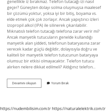
genellikle iz bırakmaz. Telefon tutacağı izi nasıl
geçer? Güneşten dolayı solma oluşmuşsa maalesef
bir çözümü yoktur, yoksa iyi bir bitiş, boyama vs.
elde etmek çok çok zorlaşır. Ancak yapıştırıcı izleri
izopropil alkol (IPA) ile silinerek çıkarılabilir.
Mıknatıslı telefon tutacağı telefona zarar verir mi?
Ancak manyetik tutucuların genelde kullandığı
manyetik alan şiddeti, telefonun bataryasına zarar
verecek kadar güçlü değildir, dolayısıyla doğru ve
kaliteli bir manyetik telefon tutucunun bataryaya
olumsuz bir etkisi olmayacaktır. Telefon tutucu
alırken nelere dikkat edilmeli? Aldığınız telefon…
Vantuzlu
Devamını okuyun
Yorum Bırak
Telefon
Tutucu
Iz
Bırakır
Mı
https://nudembilisim.com.tr
https://naturalelektrik.com.tr