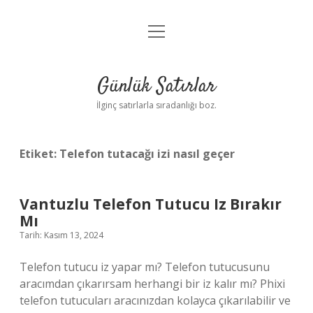
menüyü
Anasayfa
aç
Gizlilik Politikası
Günlük Satırlar
Yasal Uyarı
İlginç satırlarla sıradanlığı boz.
Hakkımızda
Etiket:
Telefon tutacağı izi nasıl geçer
Vantuzlu Telefon Tutucu Iz Bırakır
Mı
Tarih: Kasım 13, 2024
Telefon tutucu iz yapar mı? Telefon tutucusunu
aracımdan çıkarırsam herhangi bir iz kalır mı? Phixi
telefon tutucuları aracınızdan kolayca çıkarılabilir ve