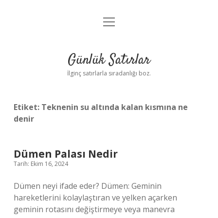
menüyü
Anasayfa
aç
Gizlilik Politikası
Günlük Satırlar
Yasal Uyarı
İlginç satırlarla sıradanlığı boz.
Hakkımızda
Etiket:
Teknenin su altında kalan kısmına ne
denir
Dümen Palası Nedir
Tarih: Ekim 16, 2024
Dümen neyi ifade eder? Dümen: Geminin
hareketlerini kolaylaştıran ve yelken açarken
geminin rotasını değiştirmeye veya manevra