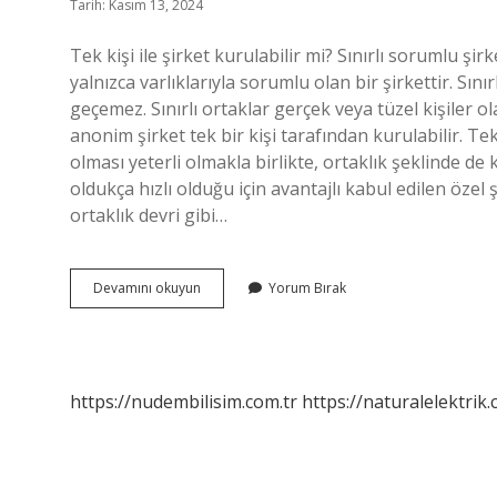
Tarih: Kasım 13, 2024
Tek kişi ile şirket kurulabilir mi? Sınırlı sorumlu ş
yalnızca varlıklarıyla sorumlu olan bir şirkettir. Sınır
geçemez. Sınırlı ortaklar gerçek veya tüzel kişiler ol
anonim şirket tek bir kişi tarafından kurulabilir. Tek 
olması yeterli olmakla birlikte, ortaklık şeklinde de k
oldukça hızlı olduğu için avantajlı kabul edilen özel
ortaklık devri gibi…
Hangi
Devamını okuyun
Yorum Bırak
Şirket
Tek
Kişi
Ile
Kurulur
https://nudembilisim.com.tr
https://naturalelektrik.