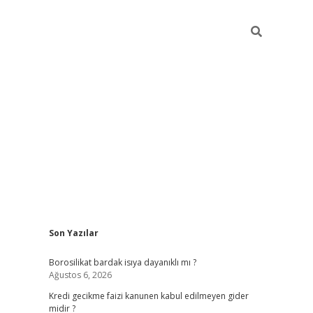
Sidebar
Son Yazılar
vdcasino
Borosilikat bardak isıya dayanıklı mı ?
Ağustos 6, 2026
Kredi gecikme faizi kanunen kabul edilmeyen gider
midir ?