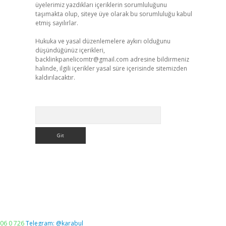
üyelerimiz yazdıkları içeriklerin sorumluluğunu
taşımakta olup, siteye üye olarak bu sorumluluğu kabul
etmiş sayılırlar.
Hukuka ve yasal düzenlemelere aykırı olduğunu
düşündüğünüz içerikleri,
backlinkpanelicomtr@gmail.com
adresine bildirmeniz
halinde, ilgili içerikler yasal süre içerisinde sitemizden
kaldırılacaktır.
Arama
06 0 726
Telegram: @karabul