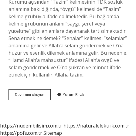
Kurumu açısından “Tazim” kelimesinin TDK sözlük
anlamına bakıldığında, “övgü” kelimesi de “Tazim”
kelime grubuyla ifade edilmektedir. Bu bağlamda
kelime grubunun anlamı “saygı, şeref veya
yüceltme” gibi anlamlara dayanarak tartışılmaktadır.
Sena etmek ne demek? “Senalar” kelimesi “selamlar”
anlamına gelir ve Allah’a selam göndermek ve O’na
huzur ve esenlik dilemek anlamına gelir. Bu nedenle,
“Hamd Allah’a mahsustur” ifadesi Allah’a övgü ve
selam göndermek ve O’na şükran ve minnet ifade
etmek için kullanılır. Allaha tazim…
Tazim
Devamını okuyun
Yorum Bırak
Ve
Sena
Etmek
Ne
Demek
https://nudembilisim.com.tr
https://naturalelektrik.com.tr
https://pofs.com.tr
Sitemap