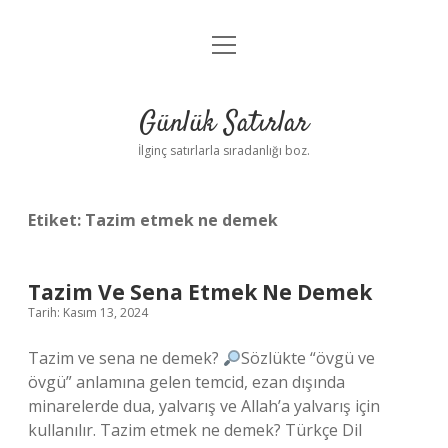
menüyü
Anasayfa
aç
Gizlilik Politikası
Günlük Satırlar
Yasal Uyarı
İlginç satırlarla sıradanlığı boz.
Hakkımızda
Etiket:
Tazim etmek ne demek
Tazim Ve Sena Etmek Ne Demek
Tarih: Kasım 13, 2024
Tazim ve sena ne demek?
Sözlükte “övgü ve
övgü” anlamına gelen temcid, ezan dışında
minarelerde dua, yalvarış ve Allah’a yalvarış için
kullanılır. Tazim etmek ne demek? Türkçe Dil