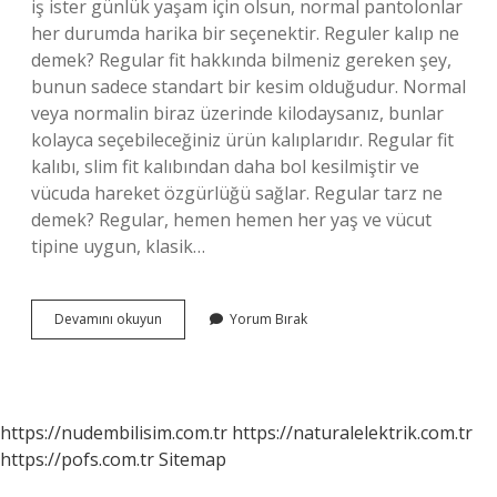
iş ister günlük yaşam için olsun, normal pantolonlar
her durumda harika bir seçenektir. Reguler kalıp ne
demek? Regular fit hakkında bilmeniz gereken şey,
bunun sadece standart bir kesim olduğudur. Normal
veya normalin biraz üzerinde kilodaysanız, bunlar
kolayca seçebileceğiniz ürün kalıplarıdır. Regular fit
kalıbı, slim fit kalıbından daha bol kesilmiştir ve
vücuda hareket özgürlüğü sağlar. Regular tarz ne
demek? Regular, hemen hemen her yaş ve vücut
tipine uygun, klasik…
Regular
Devamını okuyun
Yorum Bırak
Paça
Ne
Demek
https://nudembilisim.com.tr
https://naturalelektrik.com.tr
https://pofs.com.tr
Sitemap