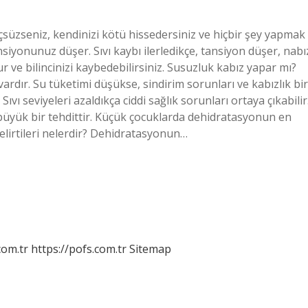
süzseniz, kendinizi kötü hissedersiniz ve hiçbir şey yapmak
ansiyonunuz düşer. Sıvı kaybı ilerledikçe, tansiyon düşer, nabı
r ve bilincinizi kaybedebilirsiniz. Susuzluk kabız yapar mı?
vardır. Su tüketimi düşükse, sindirim sorunları ve kabızlık bir
ıvı seviyeleri azaldıkça ciddi sağlık sorunları ortaya çıkabilir
 büyük bir tehdittir. Küçük çocuklarda dehidratasyonun en
elirtileri nelerdir? Dehidratasyonun…
com.tr
https://pofs.com.tr
Sitemap