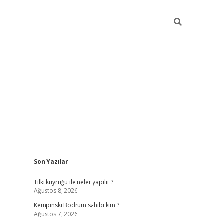
Sidebar
Son Yazılar
vdcasino
Tilki kuyruğu ile neler yapılır ?
Ağustos 8, 2026
Kempinski Bodrum sahibi kim ?
Ağustos 7, 2026