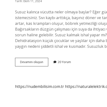
Tarih: Ekim 11, 2024
Susuz kalınca vücutta neler olmaya başlar? Eğer güç
istemezsiniz. Sıvı kaybı arttıkça, başınız döner ve t
artar, kas krampları oluşur, böbrek yetmezliği oluşu
Bağırsakların düzgün çalışması için suya da ihtiyacı 
sorun haline gelebilir. Susuz kalmak ishal yapar mı? S
Dehidratasyon küçük çocuklar ve yaşlılar için daha
yaygın nedeni şiddetli ishal ve kusmadır. Susuzluk b
Bağırsak
Devamını okuyun
20 Yorum
Susuz
Kalırsa
Ne
Olur
https://nudembilisim.com.tr
https://naturalelektrik.