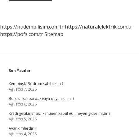
Hilmi
Tunahan
Hangi
Mezheptendir
https://nudembilisim.com.tr
https://naturalelektrik.com.tr
https://pofs.com.tr
Sitemap
Sidebar
Son Yazılar
Kempinski Bodrum sahibi kim ?
Ağustos 7, 2026
Borosilikat bardak isıya dayanıklı mı ?
Ağustos 6, 2026
Kredi gecikme faizi kanunen kabul edilmeyen gider midir ?
Ağustos 5, 2026
Avar kimlerdir ?
Ağustos 4, 2026