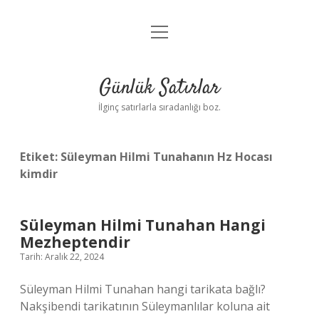
menüyü
Anasayfa
aç
Gizlilik Politikası
Günlük Satırlar
Yasal Uyarı
İlginç satırlarla sıradanlığı boz.
Hakkımızda
Etiket:
Süleyman Hilmi Tunahanın Hz Hocası
kimdir
Süleyman Hilmi Tunahan Hangi
Mezheptendir
Tarih: Aralık 22, 2024
Süleyman Hilmi Tunahan hangi tarikata bağlı?
Nakşibendi tarikatının Süleymanlılar koluna ait