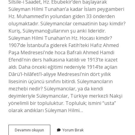
Silsile-i Saadet, Hz. Ebubekir’den başlayarak
Süleyman Hilmi Tunahan’a kadar İslam peygamberi
Hz. Muhammed’in yolundan giden 33 önderden
oluşmaktadır. Süleymancılar cemaatinin başı kimdir?
Kuriş, Süleymanoğullarının şu anki lideridir.
Süleyman Hilmi Tunahan’ın Hz. Hocası kimdir?
1907’de İstanbul’a giderek Fatih’teki Hafız Ahmed
Paşa Medresesi’nde hoca Bafralı Ahmed Hamdi
Efendi’nin ders halkasına katıldı ve 1913’te icazet
aldı. Daha önceki eğitimi nedeniyle 1914’te açılan
Dârü’l-hilâfeti’l-aliyye Medresesi’nin dört yıllık
lisesinin üçüncü sınıfını bitirdi. Süleymancıların
mezhebi nedir? Süleymancılar, ya da kendi
deyimleriyle Süleymancılar, Türkiye merkezli Nakşi
yönelimli bir topluluktur. Topluluk; ismini “usta”
olarak andıkları Süleyman Hilmi…
Süleyman
Devamını okuyun
Yorum Bırak