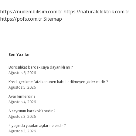
Mu
Yanlış
https://nudembilisim.com.tr
https://naturalelektrik.com.tr
Mı
https://pofs.com.tr
Sitemap
Sidebar
Son Yazılar
Borosilikat bardak isıya dayanıklı mı ?
Ağustos 6, 2026
Kredi gecikme faizi kanunen kabul edilmeyen gider midir ?
Ağustos 5, 2026
Avar kimlerdir ?
Ağustos 4, 2026
8 sayısının karekökü nedir ?
Ağustos 3, 2026
4 yaşında yapılan aşılar nelerdir ?
Ağustos 3, 2026