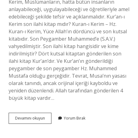
Kerim, Müslümanların, hatta bütün insanların
anlayabileceği, uygulayabileceği ve öğretileriyle amel
edebileceği şekilde tefsir ve açıklanmalıdır. Kur’an-ı
Kerim son ilahi kitap mıdır? Kuran-ı Kerim – Hz.
Kuran-ı Kerim, Yüce Allah’ın dördüncü ve son kutsal
kitabıdır. Son Peygamber Muhammed’e (S.A.V.)
vahyedilmiştir. Son ilahi kitap hangisidir ve kime
indirilmiştir? Dört kutsal kitaptan gönderilen son
ilahi kitap Kur’an’dır. Ve Kur’an’ın gönderildiği
peygamber de son peygamber Hz. Muhammed
Mustafa olduğu gerçeğidir. Tevrat, Musa’nın yasası
olarak tanındı, ancak orijinal içeriği kayboldu ve
yeniden düzenlendi. Allah tarafından gönderilen 4
büyük kitap vardır…
Son
Devamını okuyun
Yorum Bırak
Ilahi
Kitaptır
Doğru