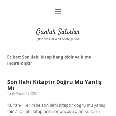
menüyü
Anasayfa
aç
Gizlilik Politikası
Günlük Satırlar
Yasal Uyarı
İlginç satırlarla sıradanlığı boz.
Hakkımızda
Etiket:
Son ilahi kitap hangisidir ve kime
indirilmiştir
Son Ilahi Kitaptır Doğru Mu Yanlış
Mı
Tarih: Kasım 13, 2024
Kur’an-ı Kerim’de son ilahî kitaptır doğru mu yanlış
mı? Zira ilahi kitapların sonuncusu olan Kur’an-ı