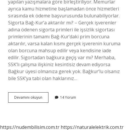
yapılan yazışmalara göre birleştiriliyor. Memurlar
ayrıca kamu hizmetine başlamadan önce hizmetleri
sırasında ek ödeme başvurusunda bulunabiliyorlar.
Sigorta Bağ-Kur’a aktarılır mı? – Gerçek işverenler
adına ödenen sigorta primleri ile işsizlik sigortası
primlerinin tamamı Bağ-Kur’daki prim borcuna
aktarılır, varsa kalan kısmı gerçek işverenin kuruma
olan borcuna mahsup edilir veya kendisine iade
edilir. Sigortadan bağkura geçiş var mı? Merhaba,
SSK’lı çalışma ilişkiniz kesintisiz devam ediyorsa
Bağkur üyesi olmanıza gerek yok. Bağkur’lu olsanız
bile SSK’ya tabi olan haklarınız…
Ssk
Devamını okuyun
14 Yorum
Primleri
Bağ-
Kura
Aktarılır
Mı
https://nudembilisim.com.tr
https://naturalelektrik.com.tr