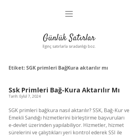
menüyü
Anasayfa
aç
Gizlilik Politikası
Günlük Satırlar
Yasal Uyarı
İlginç satırlarla sıradanlığı boz.
Hakkımızda
Etiket:
SGK primleri BağKura aktarılır mı
Ssk Primleri Bağ-Kura Aktarılır Mı
Tarih: Eylül 7, 2024
SGK primleri bağkura nasıl aktarılır? SSK, Bağ-Kur ve
Emekli Sandığı hizmetlerini birleştirme başvuruları
e-devlet üzerinden yapılabiliyor. Hizmetler, hizmet
sürelerini ve çalıştıkları yeri kontrol ederek SSI ile