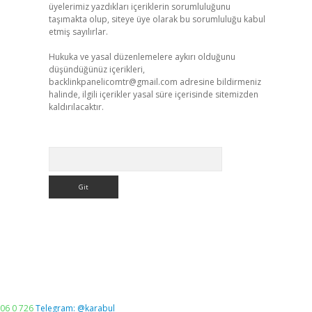
üyelerimiz yazdıkları içeriklerin sorumluluğunu
taşımakta olup, siteye üye olarak bu sorumluluğu kabul
etmiş sayılırlar.
Hukuka ve yasal düzenlemelere aykırı olduğunu
düşündüğünüz içerikleri,
backlinkpanelicomtr@gmail.com
adresine bildirmeniz
halinde, ilgili içerikler yasal süre içerisinde sitemizden
kaldırılacaktır.
Arama
06 0 726
Telegram: @karabul