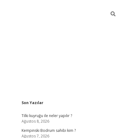
Sidebar
Son Yazılar
vdcasino
Tilki kuyruğu ile neler yapılır ?
Ağustos 8, 2026
Kempinski Bodrum sahibi kim ?
Ağustos 7, 2026