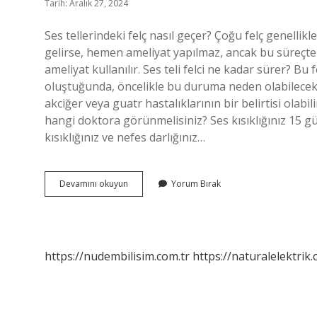
Tarih: Aralık 27, 2024
Ses tellerindeki felç nasıl geçer? Çoğu felç genellikle
gelirse, hemen ameliyat yapılmaz, ancak bu süreçte s
ameliyat kullanılır. Ses teli felci ne kadar sürer? Bu fe
oluştuğunda, öncelikle bu duruma neden olabilecek s
akciğer veya guatr hastalıklarının bir belirtisi olabilir
hangi doktora görünmelisiniz? Ses kısıklığınız 15 
kısıklığınız ve nefes darlığınız…
Ses
Devamını okuyun
Yorum Bırak
Teli
Felci
Nasıl
Tedavi
Edilir
https://nudembilisim.com.tr
https://naturalelektrik.