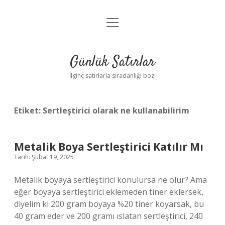
menüyü
Anasayfa
aç
Gizlilik Politikası
Günlük Satırlar
Yasal Uyarı
İlginç satırlarla sıradanlığı boz.
Hakkımızda
Etiket:
Sertleştirici olarak ne kullanabilirim
Metalik Boya Sertleştirici Katılır Mı
Tarih: Şubat 19, 2025
Metalik boyaya sertleştirici konulursa ne olur? Ama
eğer boyaya sertleştirici eklemeden tiner eklersek,
diyelim ki 200 gram boyaya %20 tiner koyarsak, bu
40 gram eder ve 200 gramı ıslatan sertleştirici, 240