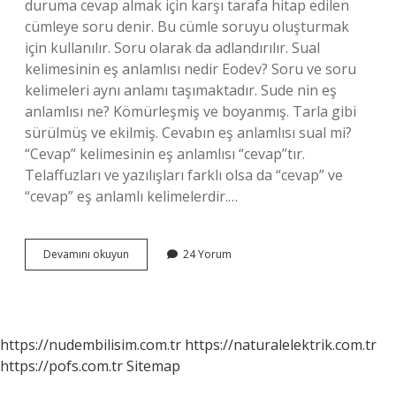
duruma cevap almak için karşı tarafa hitap edilen
cümleye soru denir. Bu cümle soruyu oluşturmak
için kullanılır. Soru olarak da adlandırılır. Sual
kelimesinin eş anlamlısı nedir Eodev? Soru ve soru
kelimeleri aynı anlamı taşımaktadır. Sude nin eş
anlamlısı ne? Kömürleşmiş ve boyanmış. Tarla gibi
sürülmüş ve ekilmiş. Cevabın eş anlamlısı sual mi?
“Cevap” kelimesinin eş anlamlısı “cevap”tır.
Telaffuzları ve yazılışları farklı olsa da “cevap” ve
“cevap” eş anlamlı kelimelerdir.…
Sualin
Devamını okuyun
24 Yorum
Eş
Anlamlısı
Hangisi
https://nudembilisim.com.tr
https://naturalelektrik.com.tr
https://pofs.com.tr
Sitemap