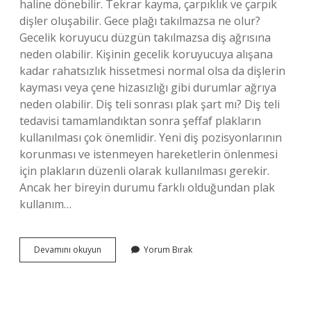
haline dönebilir. Tekrar kayma, çarpıklık ve çarpık
dişler oluşabilir. Gece plağı takılmazsa ne olur?
Gecelik koruyucu düzgün takılmazsa diş ağrısına
neden olabilir. Kişinin gecelik koruyucuya alışana
kadar rahatsızlık hissetmesi normal olsa da dişlerin
kayması veya çene hizasızlığı gibi durumlar ağrıya
neden olabilir. Diş teli sonrası plak şart mı? Diş teli
tedavisi tamamlandıktan sonra şeffaf plakların
kullanılması çok önemlidir. Yeni diş pozisyonlarının
korunması ve istenmeyen hareketlerin önlenmesi
için plakların düzenli olarak kullanılması gerekir.
Ancak her bireyin durumu farklı olduğundan plak
kullanım…
Şeffaf
Devamını okuyun
Yorum Bırak
Plak
Takmazsak
Ne
Olur