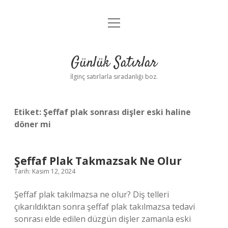
menüyü
Anasayfa
aç
Gizlilik Politikası
Günlük Satırlar
Yasal Uyarı
İlginç satırlarla sıradanlığı boz.
Hakkımızda
Etiket:
Şeffaf plak sonrası dişler eski haline
döner mi
Şeffaf Plak Takmazsak Ne Olur
Tarih: Kasım 12, 2024
Şeffaf plak takılmazsa ne olur? Diş telleri
çıkarıldıktan sonra şeffaf plak takılmazsa tedavi
sonrası elde edilen düzgün dişler zamanla eski