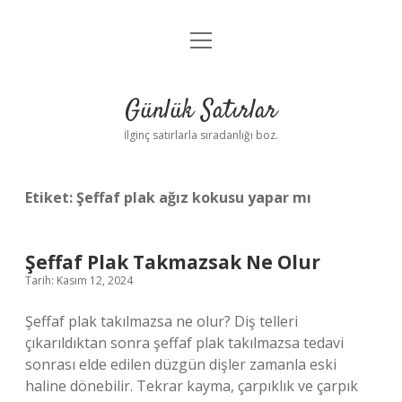
menüyü
Anasayfa
aç
Gizlilik Politikası
Günlük Satırlar
Yasal Uyarı
İlginç satırlarla sıradanlığı boz.
Hakkımızda
Etiket:
Şeffaf plak ağız kokusu yapar mı
Şeffaf Plak Takmazsak Ne Olur
Tarih: Kasım 12, 2024
Şeffaf plak takılmazsa ne olur? Diş telleri
çıkarıldıktan sonra şeffaf plak takılmazsa tedavi
sonrası elde edilen düzgün dişler zamanla eski
haline dönebilir. Tekrar kayma, çarpıklık ve çarpık