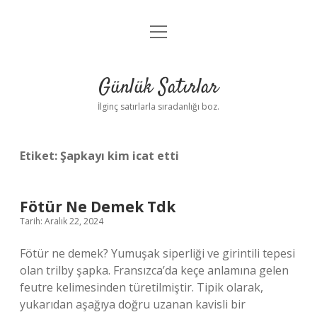
menüyü
Anasayfa
aç
Gizlilik Politikası
Günlük Satırlar
Yasal Uyarı
İlginç satırlarla sıradanlığı boz.
Hakkımızda
Etiket:
Şapkayı kim icat etti
Fötür Ne Demek Tdk
Tarih: Aralık 22, 2024
Fötür ne demek? Yumuşak siperliği ve girintili tepesi
olan trilby şapka. Fransızca’da keçe anlamına gelen
feutre kelimesinden türetilmiştir. Tipik olarak,
yukarıdan aşağıya doğru uzanan kavisli bir