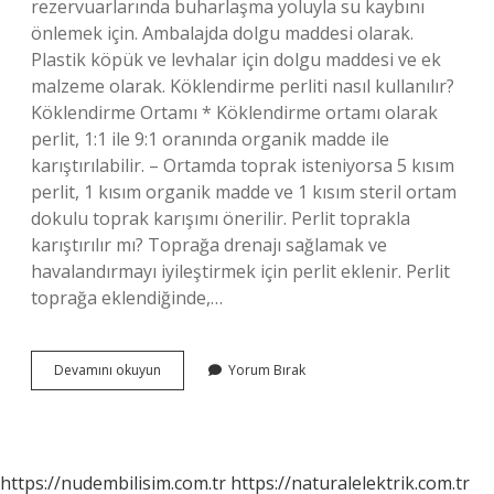
rezervuarlarında buharlaşma yoluyla su kaybını
önlemek için. Ambalajda dolgu maddesi olarak.
Plastik köpük ve levhalar için dolgu maddesi ve ek
malzeme olarak. Köklendirme perliti nasıl kullanılır?
Köklendirme Ortamı * Köklendirme ortamı olarak
perlit, 1:1 ile 9:1 oranında organik madde ile
karıştırılabilir. – Ortamda toprak isteniyorsa 5 kısım
perlit, 1 kısım organik madde ve 1 kısım steril ortam
dokulu toprak karışımı önerilir. Perlit toprakla
karıştırılır mı? Toprağa drenajı sağlamak ve
havalandırmayı iyileştirmek için perlit eklenir. Perlit
toprağa eklendiğinde,…
Perlit
Devamını okuyun
Yorum Bırak
Toprak
Ne
Işe
Yarar
https://nudembilisim.com.tr
https://naturalelektrik.com.tr