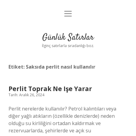
menüyü
Anasayfa
aç
Gizlilik Politikası
Günlük Satırlar
Yasal Uyarı
İlginç satırlarla sıradanlığı boz.
Hakkımızda
Etiket:
Saksıda perlit nasıl kullanılır
Perlit Toprak Ne Işe Yarar
Tarih: Aralık 26, 2024
Perlit nerelerde kullanılır? Petrol kalıntıları veya
diğer yağlı atıkların (özellikle denizlerde) neden
olduğu su kirliliğini ortadan kaldırmak ve
rezervuarlarda, şehirlerde ve açık su